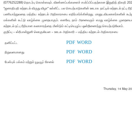
(0776252288) தொடர்பு கொள்ளவும். விண்ணப்பங்களைச் சமர்ப்பிப்பதற்கான இறுதித் திகதி 2026
“ஜனாதிபதி சுற்றாடல் விருது விழா” உள்ளிட்ட பல செயற்பாடுகளின் ஊடாக நாட்டில் சுற்றாடல் நட்பு ர
பணியாற்றுவதை மத்திய சுற்றாடல் அதிகாரசபை எதிர்பார்க்கின்றது. மானுடவியலாளர்களின் கூற்றுப்
மக்களின் கூட்டு வாழ்க்கை முறையாகும். எனவே, நாம் அனைவரும் எமது வாழ்க்கை முறை
சுற்றாடல் நட்பு ரீதியான கலாசாரத்தை மீண்டும் கட்டியெழுப்ப ஒன்றிணைந்து செயற்படுவோம்.
குறிப்பு – ஸ்ரீயான்ஜனி லொகுலியன – ஊடக அதிகாரி – மத்திய சுற்றாடல் அதிகாரசபை
PDF
WORD
தனிப்பட்ட
PDF
WORD
நிறுவனமானது
PDF
WORD
பேஸ்புக் பக்கம் மற்றும் யூடியூப் சேனல்
Thursday, 14 May 202