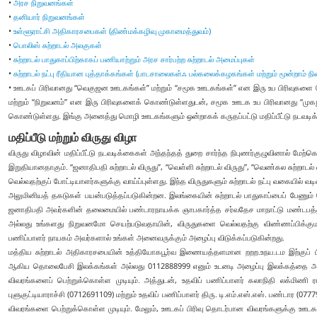
•
அரச நிறுவனங்கள்
•
தனியார் நிறுவனங்கள்
•
உள்ளூராட்சி அதிகாரசபைகள் (திண்மக்கழிவு முகாமைத்துவம்)
•
பொலிஸ் சுற்றாடல் அலகுகள்
•
சுற்றாடல் பாதுகாப்பிற்காகப் பணியாற்றும் அரச சார்பற்ற சுற்றாடல் அமைப்புகள்
•
சுற்றாடல் நட்பு ரீதியான புத்தாக்கங்கள் (பாடசாலைகள்ஃ பல்கலைக்கழகங்கள் மற்றும் மூன்றாம் நி
• ஊடகப் பிரிவானது “வெகுஜன ஊடகங்கள்” மற்றும் “சமூக ஊடகங்கள்” என இரு உப பிரிவுகளை
மற்றும் “நிறுவனம்” என இரு பிரிவுகளைக் கொண்டுள்ளதுடன், சமூக ஊடக உப பிரிவானது “முகநூல்
கொண்டுள்ளது. இங்கு அனைத்து மொழி ஊடகங்களும் ஒன்றாகக் கருதப்பட்டு மதிப்பீட்டு நடவடிக்
மதிப்பீடு மற்றும் விருது விழா
விருது விழாவின் மதிப்பீட்டு நடவடிக்கைகள் அந்தந்தத் துறை சார்ந்த நிபுணர்குழுவினால் மேற்க
இறுதியானதாகும். “ஜனாதிபதி சுற்றாடல் விருது”, “வெள்ளி சுற்றாடல் விருது”, “வெண்கல சுற்றாடல் 
வெல்வதற்குப் போட்டியாளர்களுக்கு வாய்ப்புள்ளது. இந்த விருதுகளும் சுற்றாடல் நட்பு வகையில் வ
அலுமினியத் தகடுகள் பயன்படுத்தப்படுகின்றன. இலங்கையின் சுற்றாடல் பாதுகாப்பைப் பேணும்
ஜனாதிபதி அவர்களின் தலைமையில் பண்டாரநாயக்க ஞாபகார்த்த சர்வதேச மாநாட்டு மண்டபத்தி
அல்லது உங்களது நிறுவனமோ செயற்படுவதாயின், விருதுகளை வெல்வதற்கு விண்ணப்பிக்குமா
பணிப்பாளர் நாயகம் அவர்களால் உங்கள் அனைவருக்கும் அழைப்பு விடுக்கப்படுகின்றது.
மத்திய சுற்றாடல் அதிகாரசபையின் உத்தியோகபூர்வ இணையத்தளமான றறற.உநய.டம இற்குப் ப
ஆகிய தொலைபேசி இலக்கங்கள் அல்லது 0112888999 எனும் உடனடி அழைப்பு இலக்கத்தை அழைப
விவரங்களைப் பெற்றுக்கொள்ள முடியும். அத்துடன், உதவிப் பணிப்பாளர் கலாநிதி லக்மிணி ர
புளுகுட்டியாராச்சி (0712691109) மற்றும் உதவிப் பணிப்பாளர் திரு. டி.எம்.எஸ்.எஸ். பண்டா
விவரங்களை பெற்றுக்கொள்ள முடியும். மேலும், ஊடகப் பிரிவு தொடர்பான விவரங்களுக்கு ஊ