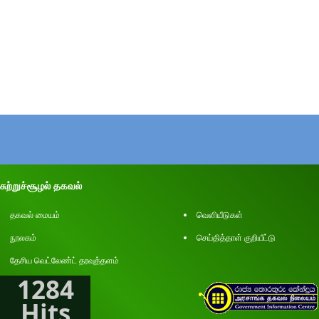
சுற்றுச்சூழல் தகவல்
தகவல் மையம்
வெளியீடுகள்
நூலகம்
செய்தித்தாள் குறியீட்டு
தேசிய வெட்லேண்ட் தரவுத்தளம்
1284
Hits