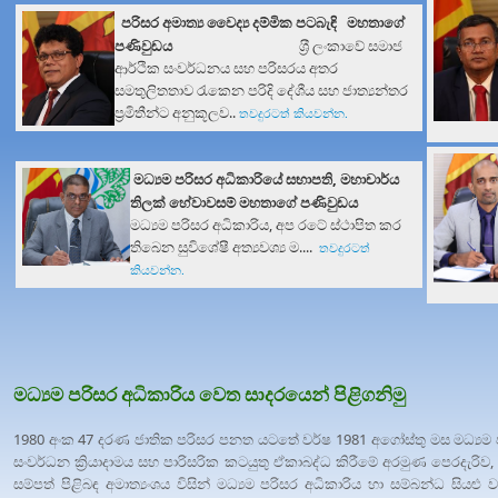
පරිසර අමාත්‍ය
වෛද්‍ය දම්මික පටබැඳි මහතා
ගේ
පණිවුඩය
ශ‍්‍රී ලංකාවේ සමාජ
ආර්ථික සංවර්ධනය සහ පරිසරය අතර
සමතුලිතතාව රැකෙන පරිදි දේශීය සහ ජාත්‍යන්තර
ප්‍රමිතීන්ට අනුකූලව..
තව
දුරටත් කියවන්න
.
මධ්‍යම පරිසර අධිකාරියේ සභාපති, මහාචාර්ය
තිලක් හේවාවසම් මහතාගේ පණිවුඩය
මධ්‍යම පරිසර අධිකාරිය, අප රටේ ස්ථාපිත කර
තිබෙන සුවිශේෂී අත්‍යවශ්‍ය ම....
තව
දුරටත්
කියවන්න
.
මධ්‍යම පරිසර අධිකාරිය වෙත සාදරයෙන් පිළිගනිමු
1980 අංක 47 දරණ ජාතික පරිසර පනත යටතේ වර්ෂ 1981 අගෝස්තු මස මධ්‍යම පර
සංවර්ධන ක්‍රියාදාමය සහ පාරිසරික කටයුතු ඒකාබද්ධ කිරීමේ අරමුණ පෙරදැරිව, 
සම්පත් පිළිබඳ අමාත්‍යංශය විසින් මධ්‍යම පරිසර අධිකාරිය හා සම්බන්ධ සියළු 