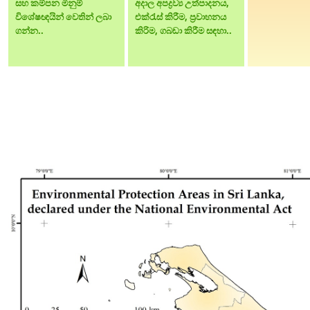
සහ කම්පන මිනුම්
අදාල අපද්‍රව්‍ය උත්පාදනය,
විශේෂඥයින් වෙතින් ලබා
එක්රැස් කිරීම, ප්‍රවාහනය
ගන්න..
කිරිම, ගබඩා කිරීම සඳහා..