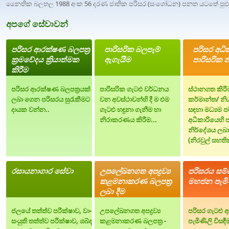
නෛතික බලතල 1988 අංක 56 දරණ ජාතික පරිසර (සංශෝධන) පනත යටතේ පුළුල
අපගේ සේවාවන්
පරිසර ආරක්ෂණ බලපත්‍ර
පාරිසරික බලපෑම්
පරිසර අධි
ක්‍රමවේදය ක්‍රියාත්මක
ඇගැයීම
පාරිසරික 
කිරීම
පරිසර ආරක්ෂණ බලපත්‍රයක්
පාරිසරික ගැටළු වර්ධනය
ස්ථානගත කිර
ලබා ගෙන පරිසරය සුරැකීමට
වන අවස්ථාවන්හි දී ම එම
කර්මාන්ත/ නි
දායක වන්න..
ගැටළු හඳුනා ගැනීම හා
සඳහා මධ්‍යම ප
නිරාකරණය කිරීම...
අධිකාරියෙහි ප
නිර්දේශය ලබා
(නිරවුල් සහති
රසායනාගාර සේවා
උපලේඛනගත අපද්‍රව්‍ය
පරිසරය සම්
කළමනාකරණ බලපත්‍ර
මහජන පැමි
ලබා දීම
ජලයේ තත්ත්ව පරීක්ෂාව, වා-
උපලේඛනගත අපද්‍රව්‍ය
පරිසර ගැටළු ආ
සංයුති තත්ත්ව පරීක්ෂාව, ශබ්ද
කළමනාකරණ බලපත්‍ර -
පැමිණිලි විසඳී