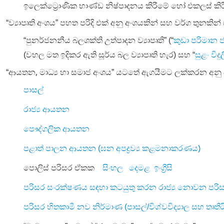
ඉලෙක්ට්‍රොණික
භාණ්ඩ
නිෂ්පාදනය
කිරීමේ
හෝ
එකලස්
කි
“ව්‍යාපෘති අංශය” පහත පරිදි එක් අනු අංශයකින් සහ වර්ග තුනකින
“පුනර්ජනනීය
බලශක්ති
උත්පාදන
ව්‍යාපෘති”
(“
කුඩා
පරිමාන
(වහල මත ඉදිකර ඇති සූර්ය බල ව්‍යාපෘති හැර) සහ “
සුළං
විදු
,
“ආයතන
මාධ්‍ය හා සමාජ අංශය” යටතේ ඇගයීමට ලක්කරන අනු 
පාසල්
රාජ්‍ය
ආයතන
පෞද්ගලික
ආයතන
පළාත් පාලන ආයතන (ඝන අපද්‍රව්‍ය කළමනාකරණය)
පොලිස් පරිසර ඒකක
සිංහල
දෙමළ
ඉංග්‍රීසි
පරිසර
සංරක්ෂණය
සඳහා
කටයුතු
කරන
රාජ්‍ය
නොවන
පරි
පරිසර
හිතකාමී
නව
නිර්මාණ
(
පාසල්
/
විශ්වවිද්‍යාල
සහ
තෘතී