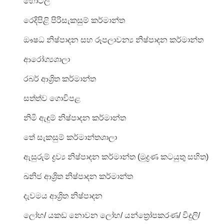
හෝටල්
රෙදිපිළි
පිරිසැකසුම්
කර්මාන්ත
ඖෂධ
නිෂ්පාදන
සහ
රූපලාවන්‍ය
නිෂ්පාදන
කර්මාන්ත
ආරෝග්‍ය
ශාලා
රබර්
ආශ්‍රිත
කර්මාන්ත
සත්ත්ව
ගොවිපළ
නිමි
ඇඳුම්
නිෂ්පාදන
කර්මාන්ත
තේ
සැකසුම්
කර්මාන්තශාලා
ඇසුරුම්
ද්‍රව්‍ය
නිෂ්පාදන
කර්මාන්ත
(
මුද්‍රණ
කටයුතු
සහිත
)
ඛනිජ
ආශ්‍රිත
නිෂ්පාදන
කර්මාන්ත
දැවමය
ආශ්‍රිත
නිෂ්පාදන
ලෝහ
/
යකඩ
නොවන
ලෝහ
/
යන්ත්‍රෝපකරණ
/
විදුලි
/