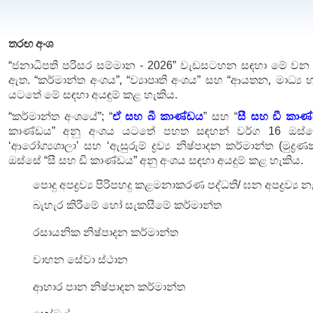
තරඟ අංශ
“ජනාධිපති පරිසර සම්මාන - 2026” වැඩසටහන සඳහා මේ වන ව
,
,
ඇත. “කර්මාන්ත අංශය”
“
ව්‍යාපෘති අංශය” සහ “ආයතන
මාධ්‍ය
යටතේ මේ සඳහා අයඳුම් කළ හැකිය.
“කර්මාන්ත අංශයේ”; “
ඒ සහ බී කාණ්ඩය
” සහ “
සී සහ ඩී කාණ
කාණ්ඩය” අනු අංශය යටතේ පහත සඳහන් වර්ග 16 ඔස්ස
‘
ආරෝග්‍ය
ශාලා
’ සහ
‘
ඇසුරුම්
ද්‍රව්‍ය
නිෂ්පාදන
කර්මාන්ත
(
මුද්‍රණ
ඔස්සේ
“
සී සහ ඩී කාණ්ඩය
” අනු අංශය සඳහා අයදුම් කළ හැකිය.
පොදු
අපද්‍රව්‍ය
පිරිපහදු
කළමනාකරණ
පද්ධති
/
ඝන
අපද්‍රව්‍ය
න
බැහැර
කිරීමේ
හෝ
සැකසීමේ
කර්මාන්ත
රසායනික
නිෂ්පාදන
කර්මාන්ත
වාහන
සේවා
ස්ථාන
ආහාර
පාන
නිෂ්පාදන
කර්මාන්ත