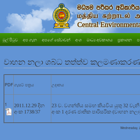
මුල් පිටුව
අප ගැන
අපගේ සේවාවන්
අංශ
මාධ්‍ය අවකාශය
ප්‍රකාශන
ප
වාහන නලා ශබ්ධ තත්ත්ව කලමණාකර
PDF
ගැසට් පත්‍රය
උදෘතය
1
2011.12.29 දින
23 ච. වගන්තිය සමඟ කියවිය යුතු 32 ව
අංක 1738/37
අංක 1 දරණ ජාතික පාරිසරික (වාහන නල
Wednesday, 