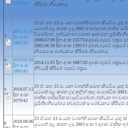
1557/14
කිරීමේ නියෝගය.
23 ඒ. සහ 23 ඔ. යන වගන්ති සමඟ කියවිය යුතු 
යටතේ පළ කරන ලද 2003 අංක1දරණ ජාතික පාරිස
2014.11.05
විමෝචන
ඉන්ධන හා වාහන ආනයන ප්‍රමිති) න
,
3
දින අංක
2008.07.09 දින අංක 1557/14 දරණ ගැසට් පත්‍රය 
1887/20
2003.06.30 දින අංක 1295/11 දරණ ගැසට් පත්‍ර
නියමය සංශෝධනය කිරීමේ නියෝගය.
4
2015.01.02
2014.11.05 දින අංක 1887/20 දරණ ගැසට් පත්‍රයේ ම
දින අංක
නිවැරදි කිරීමේ ගැසට් පත්‍රය.
1895/43
23 ඒ. සහ 23 ඔ. යන වගන්ති සමඟ කියවිය යුතු 3
5
2018.07.12
යටතේ පළ කරන ලද කලින් කල සංශෝධිත 2003 
දින අංක
ජාතික පාරිසරික (වායුවිමෝචන
ඉන්ධන හා ව
,
2079/42
ප්‍රමිති) නියෝගය තවදුරටත් සංශෝධනය කිරීම
23 ඒ.සහ 23 ඔ.යන වගන්ති සමඟ කියවිය යුතු 32
2018.08.06
6
යටතේ පළ කරන ලද 2003 අංක 1 දරණ ජාතික පාරි
දින අංක