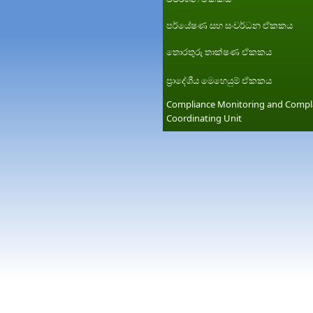
පර්යේෂණ සහ සංවර්ධන ඒකකය
තොරතුරු තාක්ෂණ ඒකකය
ප්‍රාදේශීය මෙහෙයුම් ඒකකය
Compliance Monitoring and Compl
Coordinating Unit