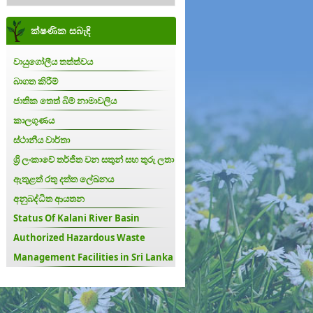
ක්ෂණික සබැඳි
වායුගෝලීය තත්ත්වය
බාගත කිරීම්
ජාතික තෙත් බිම් නාමාවලිය
කාලගුණය
ස්ථානීය වාර්තා
ශ්‍රි ලංකාවේ තර්ජිත වන සතුන් සහ තුරු ලතා
ඇතුළත් රතු දත්ත ලේඛනය
අනුබද්ධිත ආයතන
Status Of Kalani River Basin
Authorized Hazardous Waste
Management Facilities in Sri Lanka