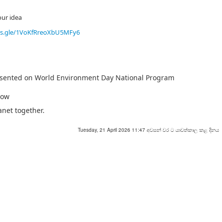
our idea
ms.gle/1VoKfRreoXbU5MFy6
resented on World Environment Day National Program
row
anet together.
Tuesday, 21 April 2026 11:47 අවසන් වර ට යාවත්කාල කළ දිනය