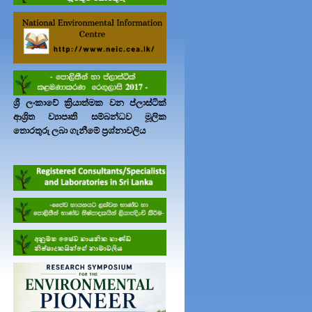
ශ්‍රී ලංකාවේ ක්‍රියාත්මක වන ප්ලාස්ටික්
ආශ්‍රිත ව්‍යාපෘති සම්බන්ධව මූලික
තොරතුරු ලබා ගැනීමේ ප්‍රශ්නාවලිය