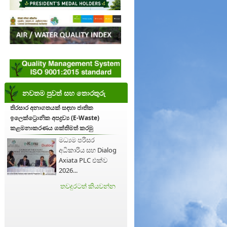
නවතම පුවත් සහ තොරතුරු
තිරසාර අනාගතයක් සඳහා ජාතික
ඉලෙක්ට්‍රොනික අපද්‍රව්‍ය (E-Waste)
කළමනාකරණය ශක්තිමත් කරමු
මධ්‍යම පරිසර
අධිකාරිය සහ Dialog
Axiata PLC එක්ව
2026...
තවදුරටත් කියවන්න