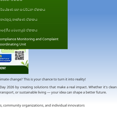
ර්යේෂණ සහ සංවර්ධන ඒකකය
ොරතුරු තාක්ෂණ ඒකකය
්‍රාදේශීය මෙහෙයුම් ඒකකය
ompliance Monitoring and Complaint
oordinating Unit
imate change? This is your chance to turn it into reality!
Day 2026 by creating solutions that make a real impact. Whether it's clean
nsport, or sustainable living — your idea can shape a better future.
s, community organizations, and individual innovators