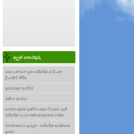
අලුත් තොරතුරු
රාජ්‍ය නොවන ප්‍රජා පාරිසරික සංවිධාන
ලියපදිංචි කිරීම
ප්‍රසම්පාදන දැන්වීම්
රැකියා අවස්ථා
මහජන අදහස් දැක්වීම සඳහා විවෘතව ඇති
පාරිසරික ගැටළු තක්සේරුකරණ වාර්තා
මහජනතාවට ඇරයුම් - පාරිසරික ආරක්ෂණ
ප්‍රදේශ