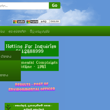
මය
අප අමතන්න
පිටු පෙළගැස්ම
රණ ඒකකය
 ඒකකය