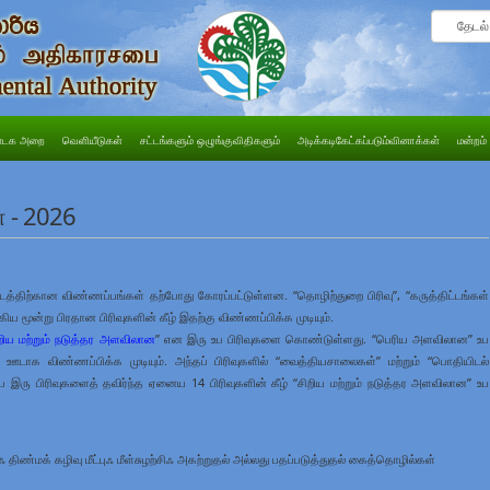
டக அறை
வெளியீடுகள்
சட்டங்களும் ஒழுங்குவிதிகளும்
அடிக்கடிகேட்கப்படும்வினாக்கள்
மன்றம்
ள - 2026
ிட்டத்திற்கான விண்ணப்பங்கள் தற்போது கோரப்பட்டுள்ளன. “தொழிற்துறை பிரிவு”, “கருத்திட்டங்கள்
 ஆகிய மூன்று பிரதான பிரிவுகளின் கீழ் இதற்கு விண்ணப்பிக்க முடியும்.
றிய மற்றும் நடுத்தர அளவிலான
” என இரு உப பிரிவுகளை கொண்டுள்ளது.
“பெரிய அளவிலான” உப
ளின் ஊடாக விண்ணப்பிக்க முடியும். அந்தப் பிரிவுகளில் “வைத்தியசாலைகள்” மற்றும் “பொதியிடல்
இரு பிரிவுகளைத் தவிர்ந்த ஏனைய 14 பிரிவுகளின் கீழ் “சிறிய மற்றும் நடுத்தர அளவிலான” உப
ஃ திண்மக் கழிவு மீட்புஃ மீள்சுழற்சிஃ அகற்றுதல் அல்லது பதப்படுத்துதல் கைத்தொழில்கள்