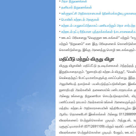
•
அரச நிறுவனங்கள்
•
தனியார் நிறுவனங்கள்
•
உள்ளூராட்சி அதிகாரசபைகள் (திண்மக்கழிவு முகாமைத
•
பொலிஸ் சுற்றாடல் அலகுகள்
•
சுற்றாடல் பாதுகாப்பிற்காகப் பணியாற்றும் அரச சார்பற்ற
•
சுற்றாடல் நட்பு ரீதியான புத்தாக்கங்கள் (பாடசாலைகள்
• ஊடகப் பிரிவானது “வெகுஜன ஊடகங்கள்” மற்றும் “
மற்றும் “நிறுவனம்” என இரு பிரிவுகளைக் கொண்டுள்ளத
கொண்டுள்ளது. இங்கு அனைத்து மொழி ஊடகங்களும் ஒன்றா
மதிப்பீடு மற்றும் விருது விழா
விருது விழாவின் மதிப்பீட்டு நடவடிக்கைகள் அந்தந்தத்
இறுதியானதாகும். “ஜனாதிபதி சுற்றாடல் விருது”, “வெள்ளி
வெல்வதற்குப் போட்டியாளர்களுக்கு வாய்ப்புள்ளது. இந்த
அலுமினியத் தகடுகள் பயன்படுத்தப்படுகின்றன. இலங்கை
ஜனாதிபதி அவர்களின் தலைமையில் பண்டாரநாயக்க ஞாபக
அல்லது உங்களது நிறுவனமோ செயற்படுவதாயின், விரு
பணிப்பாளர் நாயகம் அவர்களால் உங்கள் அனைவருக்கும் அ
மத்திய சுற்றாடல் அதிகாரசபையின் உத்தியோகபூர்வ 
ஆகிய தொலைபேசி இலக்கங்கள் அல்லது 0112888999 எ
விவரங்களைப் பெற்றுக்கொள்ள முடியும். அத்துடன், உ
புளுகுட்டியாராச்சி (0712691109) மற்றும் உதவிப் பண
விவரங்களை பெற்றுக்கொள்ள முடியும். மேலும், ஊடக