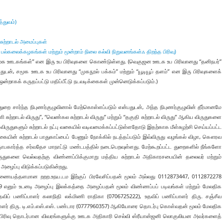
்துவம்)
 சுற்றாடல் அமைப்புகள்
ஃ பல்கலைக்கழகங்கள் மற்றும் மூன்றாம் நிலை கல்வி நிறுவனங்கள்ஃ திறந்த பிரிவு)
சமூக ஊடகங்கள்” என இரு உப பிரிவுகளை கொண்டுள்ளது. (வெகுஜன ஊடக உப பிரிவானது “தனிநபர்”
ுடன், சமூக ஊடக உப பிரிவானது “முகநூல் பக்கம்” மற்றும் “யூடியூப் தளம்” என இரு பிரிவுகளைக்
கக் கருதப்பட்டு மதிப்பீட்டு நடவடிக்கைகள் முன்னெடுக்கப்படும்.)
 துறை சார்ந்த நிபுணர்குழுவினால் மேற்கொள்ளப்படும் என்பதுடன், அந்த நிபுணர்குழுவின் தீர்மானமே
 சுற்றாடல் விருது”, “வெண்கல சுற்றாடல் விருது” மற்றும் “தகுதி சுற்றாடல் விருது” ஆகிய விருதுகளை
 விருதுகளும் சுற்றாடல் நட்பு வகையில் வடிவமைக்கப்பட்டுள்ளதோடு இதற்காக மீள்சுழற்சி செய்யப்பட்ட
யின் சுற்றாடல் பாதுகாப்பைப் பேணும் நோக்கில் நடத்தப்படும் இவ்விருது வழங்கல் விழா, கௌரவ
ார்த்த சர்வதேச மாநாட்டு மண்டபத்தில் நடைபெறவுள்ளது. மேற்கூறப்பட்ட துறைகளில் நீங்களோ
துகளை வெல்வதற்கு விண்ணப்பிக்குமாறு மத்திய சுற்றாடல் அதிகாரசபையின் தலைவர் மற்றும்
ழைப்பு விடுக்கப்படுகின்றது.
இணையத்தளமான றறற.உநய.டம இற்குப் பிரவேசிப்பதன் மூலம் அல்லது 0112873447, 0112872278
னும் உடனடி அழைப்பு இலக்கத்தை அழைப்பதன் மூலம் விண்ணப்பப் படிவங்கள் மற்றும் மேலதிக
தவிப் பணிப்பாளர் கலாநிதி லக்மிணி ராதிகா (0706725222), உதவிப் பணிப்பாளர் திரு. சஞ்சீவ
ிப்பாளர் திரு. டி.எம்.எஸ்.எஸ். பண்டார (0777960357) ஆகியோரை தொடர்பு கொள்வதன் மூலம் மேலதிக
ப் பிரிவு தொடர்பான விவரங்களுக்கு ஊடக அதிகாரி செல்வி ஸ்ரீயான்ஜனி லொகுலியன அவர்களைத்