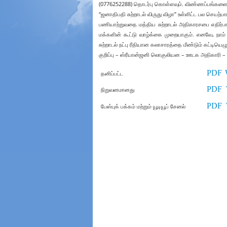
(0776252288) தொடர்பு கொள்ளவும். விண்ணப்பங்களைச் ச
“ஜனாதிபதி சுற்றாடல் விருது விழா” உள்ளிட்ட பல செயற்பாட
பணியாற்றுவதை மத்திய சுற்றாடல் அதிகாரசபை எதிர்பார்க
மக்களின் கூட்டு வாழ்க்கை முறையாகும். எனவே, 
சுற்றாடல் நட்பு ரீதியான கலாசாரத்தை மீண்டும் கட்டிய
குறிப்பு – ஸ்ரீயான்ஜனி லொகுலியன – ஊடக அதிகாரி – 
PDF
தனிப்பட்ட
PDF
நிறுவனமானது
PDF
பேஸ்புக் பக்கம் மற்றும் யூடியூப் சேனல்