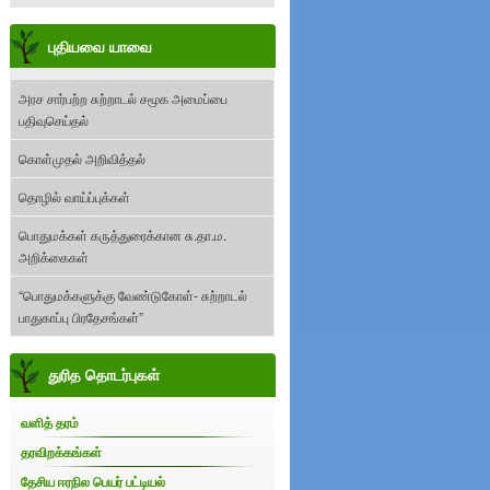
புதியவை யாவை
அரச சார்பற்ற சுற்றாடல் சமூக அமைப்பை
பதிவுசெய்தல்
கொள்முதல் அறிவித்தல்
தொழில் வாய்ப்புக்கள்
பொதுமக்கள் கருத்துரைக்கான சு.தா.ம.
அறிக்கைகள்
“பொதுமக்களுக்கு வேண்டுகோள்- சுற்றாடல்
பாதுகாப்பு பிரதேசங்கள்”
துரித தொடர்புகள்
வளித் தரம்
தரவிறக்கங்கள்
தேசிய ஈரநில பெயர் பட்டியல்