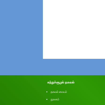
சுற்றுச்சூழல் தகவல்
தகவல் மையம்
நூலகம்