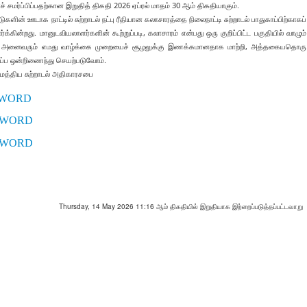
மர்ப்பிப்பதற்கான இறுதித் திகதி 2026 ஏப்ரல் மாதம் 30 ஆம் திகதியாகும்.
ுகளின் ஊடாக நாட்டில் சுற்றாடல் நட்பு ரீதியான கலாசாரத்தை நிலைநாட்டி சுற்றாடல் பாதுகாப்பிற்காகப்
்கின்றது. மானுடவியலாளர்களின் கூற்றுப்படி, கலாசாரம் என்பது ஒரு குறிப்பிட்ட பகுதியில் வாழும்
நாம் அனைவரும் எமது வாழ்க்கை முறையைச் சூழலுக்கு இணக்கமானதாக மாற்றி, அத்தகையதொரு
ெழுப்ப ஒன்றிணைந்து செயற்படுவோம்.
மத்திய சுற்றாடல் அதிகாரசபை
WORD
WORD
WORD
Thursday, 14 May 2026 11:16 ஆம் திகதியில் இறுதியாக இற்றைப்படுத்தப்பட்டவாறு