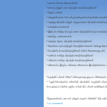
• வாகன சேவை நிலையங்கள்
• உணவு மற்றும் பான உற்பத்தி கைத்தொழில்கள்
• ஹோட்டல்கள்
• உடுதுணிகளை செயன்முறைக்குள்ளாக்குகின்ற கைத்
• மருந்து உற்பத்தி மற்றும் அழகுசாதன உற்பத்தி கைத்த
• வைத்தியசாலைகள்
• இறப்பர் சார்ந்த பொருட்களை உற்பத்திசெய்யும் கைத்த
• விலங்கு பண்ணைகள்
• தைத்த ஆடை உற்பத்தி கைத்தொழில்கள்
• தேயிலை பதப்படுத்தும் தொழிற்சாலைகள் அல்லது த
• பொதியிடல் கைத்தொழில்கள் (அச்சு வேலைகளுடன்)
• கனிமம் சார்ந்த உற்பத்தி கைத்தொழில்கள்
• அரிமரம் சார்ந்த உற்பத்தி கைத்தொழில்கள்
• உலோகம்ஃ இரும்பு அல்லாத உலோகம்ஃ இயந்திரங்கள்ஃ
“கருத்திட்டங்கள் பிரிவு” பின்வருமாறு ஒரு உப பிரிவை
• “புதுப்பிக்கத்தக்க எரிசக்தி உற்பத்திக் கருத்திட்டங்கள
பொருத்தப்பட்டுள்ள சூரிய சக்தி திட்டங்கள் தவிர்ந்த) மற்
“நிறுவனங்கள், ஊடகம் மற்றும் சமூகப் பிரிவின்” கீழ் மதி
•
பாடசாலைகள்