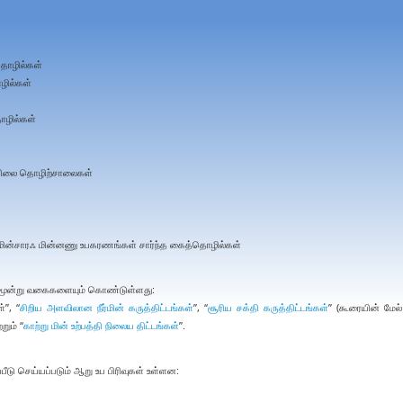
தொழில்கள்
ொழில்கள்
ொழில்கள்
ேயிலை தொழிற்சாலைகள்
 மின்சாரஃ மின்னணு உபகரணங்கள் சார்ந்த கைத்தொழில்கள்
யும் மூன்று வகைகளையும் கொண்டுள்ளது:
்”, “
சிறிய அளவிலான நீர்மின் கருத்திட்டங்கள்
”, “
சூரிய சக்தி கருத்திட்டங்கள்
” (கூரையின் மேல்
றும் “
காற்று மின் உற்பத்தி நிலைய திட்டங்கள்
”.
ப்பீடு செய்யப்படும் ஆறு உப பிரிவுகள் உள்ளன: