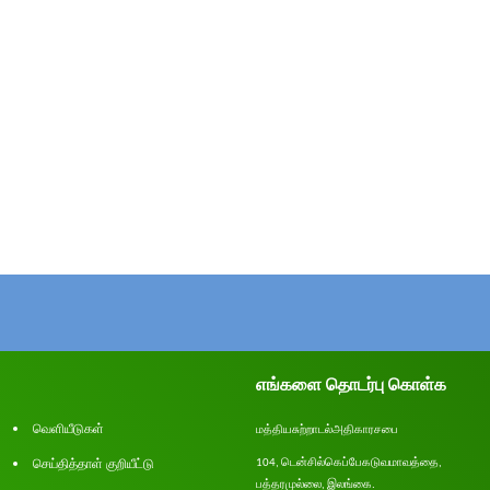
எங்களை தொடர்பு கொள்க
வெளியீடுகள்
மத்திய
சுற்றாடல்
அதிகாரசபை
செய்தித்தாள் குறியீட்டு
டென்சில்
கெப்பேகடுவ
மாவத்தை
104,
,
பத்தரமுல்லை
இலங்கை
.
,