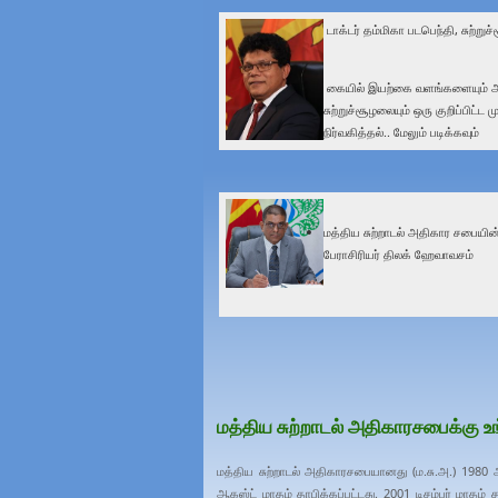
டாக்டர் தம்மிகா படபெந்தி, சுற்றுச
கையில் இயற்கை வளங்களையும் 
சுற்றுச்சூழலையும் ஒரு குறிப்பிட்ட 
நிர்வகித்தல்.. மேலும் படிக்கவும்
மத்திய சுற்றாடல் அதிகார சபையி
பேராசிரியர் திலக் ஹேவாவசம்
மத்திய சுற்றாடல் அதிகாரசபைக்கு
மத்திய சுற்றாடல் அதிகாரசபையானது (ம.சு.அ.) 1980 
ஆகஸ்ட் மாதம் தாபிக்கப்பட்டது. 2001 டிசம்பர் மாதம் 