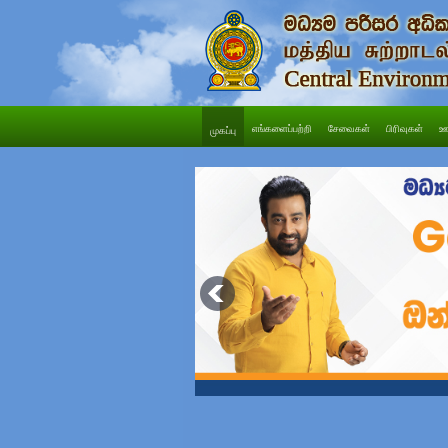
எங்களைப்பற்றி
சேவைகள்
பிரிவுகள்
ஊ
முகப்பு