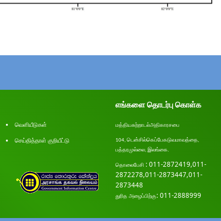
எங்களை தொடர்பு கொள்க
வெளியீடுகள்
மத்திய
சுற்றாடல்
அதிகாரசபை
செய்தித்தாள் குறியீட்டு
டென்சில்
கெப்பேகடுவ
மாவத்தை
104,
,
பத்தரமுல்லை
இலங்கை
.
,
: 011-2872419,011-
தொலை
பேசி
2872278,011-2873447,011-
2873448
: 011-2888999
துரித அழைப்பிற்கு