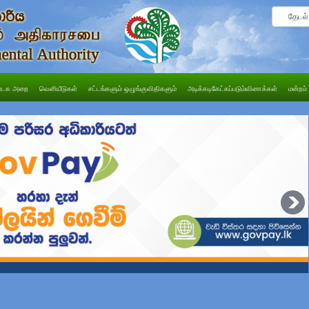
டக அறை
வெளியீடுகள்
சட்டங்களும் ஒழுங்குவிதிகளும்
அடிக்கடிகேட்கப்படும்வினாக்கள்
மன்றம்