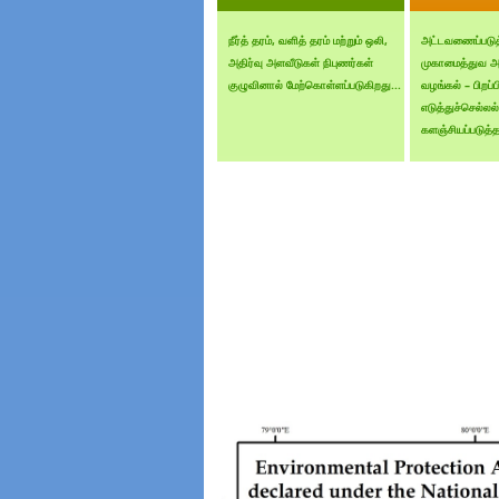
நீர்த் தரம், வளித் தரம் மற்றும் ஒலி,
அட்டவணைப்படுத்
அதிர்வு அளவீடுகள் நிபுணர்கள்
முகாமைத்துவ அன
குழுவினால் மேற்கொள்ளப்படுகிறது...
வழங்கல் – பிறப்ப
எடுத்துச்செல்லல்
களஞ்சியப்படுத்தல