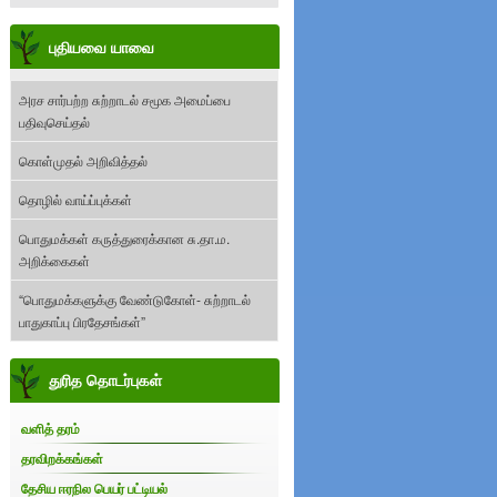
புதியவை யாவை
அரச சார்பற்ற சுற்றாடல் சமூக அமைப்பை
பதிவுசெய்தல்
கொள்முதல் அறிவித்தல்
தொழில் வாய்ப்புக்கள்
பொதுமக்கள் கருத்துரைக்கான சு.தா.ம.
அறிக்கைகள்
“பொதுமக்களுக்கு வேண்டுகோள்- சுற்றாடல்
பாதுகாப்பு பிரதேசங்கள்”
துரித தொடர்புகள்
வளித் தரம்
தரவிறக்கங்கள்
தேசிய ஈரநில பெயர் பட்டியல்