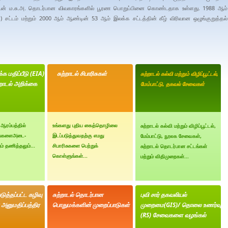
குடன் ம.சு.அ. தொடர்பான விவகாரங்களில் பூரண பொறுப்பினை கொண்டதாக உள்ளது. 1988 ஆம்
) சட்டம் மற்றும் 2000 ஆம் ஆண்டின் 53 ஆம் இலக்க சட்டத்தின் கீழ் விரிவான ஒழுங்குறுத்தல்
க்க மதிப்பீடு (EIA)
சுற்றாடல் சிபாரிசுகள்
சுற்றாடல் கல்வி மற்றும் விழிப்பூட்டல்,
்றாடல் அறிக்கை
மேம்பாட்டு, தகவல் சேவைகள்
 ஆரம்பத்தில்
உங்களது புதிய கைத்தொழிலை
சுற்றாடல் கல்வி மற்றும் விழிப்பூட்டல்,
்கங்களைஅடை-
இடப்படுத்துவதற்கு எமது
மேம்பாட்டு, நூலக சேவைகள்,
் தணித்தலும்...
சிபாரிசுகளை பெற்றுக்
சுற்றாடல் தொடர்பான சட்டங்கள்
கொள்ளுங்கள்...
மற்றும் விதிமுறைகள்...
த்தப்பட்ட கழிவு
சுற்றாடல் தொடர்பான
புவி சார் தகவலியல்
அனுமதிப்பத்திர
பொதுமக்களின் முறைப்பாடுகள்
முறைமை(GIS)/ தொலை உணர்வு
(RS) சேவைகளை வழங்கல்