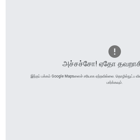
அச்சச்சோ! ஏதோ தவறாகி
இந்தப் பக்கம் Google Mapsஸைச் சரியாக ஏற்றவில்லை. தொழில்நுட்ப வ
பார்க்கவும்.