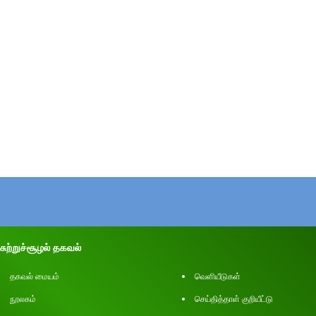
சுற்றுச்சூழல் தகவல்
தகவல் மையம்
வெளியீடுகள்
நூலகம்
செய்தித்தாள் குறியீட்டு