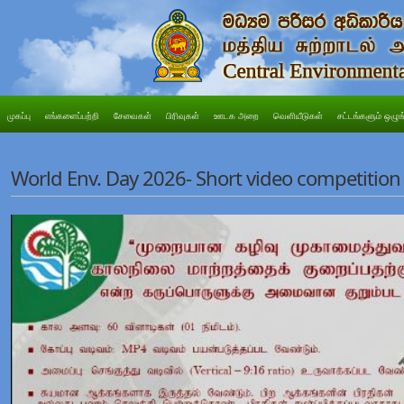
முகப்பு
எங்களைப்பற்றி
சேவைகள்
பிரிவுகள்
ஊடக அறை
வெளியீடுகள்
சட்டங்களும் ஒழுங
World Env. Day 2026- Short video competition 