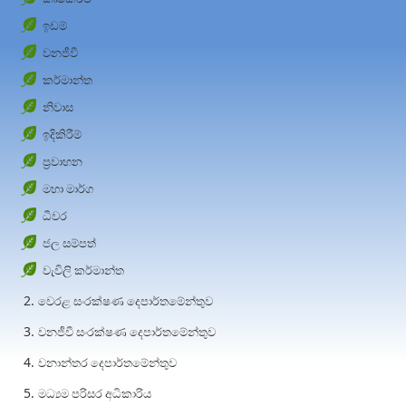
ඉඩම්
වනජීවී
කර්මාන්ත
නිවාස
ඉදිකිරීම්
ප්‍රවාහන
මහා මාර්ග
ධීවර
ජල සම්පත්
වැවිලි කර්මාන්ත
වෙරළ සංරක්ෂණ දෙපාර්තමේන්තුව
වනජීවී සංරක්ෂණ දෙපාර්තමේන්තුව
වනාන්තර දෙපාර්තමේන්තුව
මධ්‍යම පරිසර අධිකාරිය