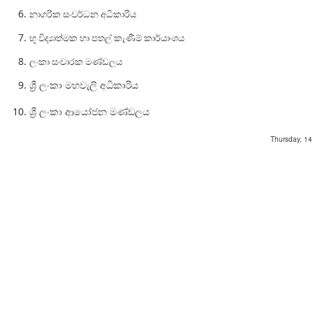
නාගරික සංවර්ධන අධිකාරිය
භූ විද්‍යාත්මක හා පතල් කැණීම් කාර්යාංශය
ලංකා සංචාරක මණ්ඩලය
ශ්‍රී ලංකා මහවැලි අධිකාරිය
ශ්‍රී ලංකා ආයෝජන මණ්ඩලය
Thursday, 1