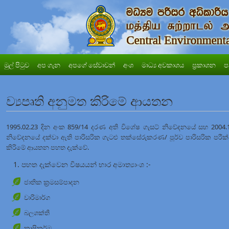
මුල් පිටුව
අප ගැන
අපගේ සේවාවන්
අංශ
මාධ්‍ය අවකාශය
ප්‍රකාශන
ප
ව්‍යපෘති අනුමත කිරිමේ ආයතන
1995.02.23 දින අංක 859/14 දරණ අති විශේෂ ගැසට් නිවේදනයේ සහ 2004.1
නිවේදනයේ දක්වා ඇති පාරිසරික ගැටළු තක්සේරුකරණ/ පූර්ව පාරිසරික පරීක්
කිරිමේ ආයතන පහත දැක්වේ.
පහත දැක්වෙන විෂයයන් භාර අමාත්‍යාංශ :-
ජාතික ක්‍රමසම්පාදන
වාරිමාර්ග
බලශක්ති
කෘෂිකර්ම