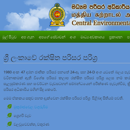
මුල් පිටුව
අප ගැන
අපගේ සේවාවන්
අංශ
මාධ්‍ය අවකාශය
ප්‍රකාශන
ප
ශ්‍රී ලංකාවේ රක්ෂිත පරිසර පරිශ්‍ර
1980 අංක 47 දරන ජාතික පරිසර පනතේ 24-ඇ සහ 24-D අංශ යටතේ බලය පැවැර
වටිනාකමක් ඇති විශේෂ පරිසර කලාප රක්ෂිත පරිසර පරිශ්‍ර ලෙස නම් කරනු 
සැලසුම්කරණ සහ සංවර්ධන වැඩසටහන් සම්බන්ධයෙන් පරීක්ෂණ පැවැත්වීම, ක්‍රිය
පරිසර අධිකාරිය මගින් සිදු කෙරේ.
මෙම ඒකකය සතුව පහත දැක්වෙන රක්ෂිත පරිසර පරිශ්‍ර පිළිබඳ සිතියම් පවතී.
මුතුරාජවෙල වගුරුබිම
ග්‍රෙගරි වැව
වලවුවෙවත්ත, වතුරණ