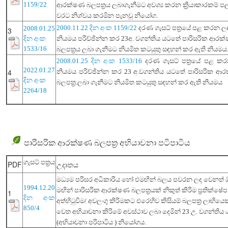
1159/22
ආරක්ෂණ බලපත්‍රය ලබාගැනීමට අවශ්‍ය කරන ක්‍රියාකාරකම් පල
වරට නිශ්චය කරමින පැනවූ නියෝග.
2000.11.22 දින අංක 1159/22
දරණ ගැසට් පත්‍රයේ පළ කරන ල
2008.01.25
3
දින අංක
නියමය පරිච්ඡින්න කර 23අ. වගන්තිය යටතේ පාරිසරික ආරක
1533/16
බලපත්‍රය ලබා ගැනීමට නියමිත කටයුතු සඳහන් කර ඇති
නියමය
2008.01.25 දින අංක 1533/16
දරණ ගැසට් පත්‍රයේ පළ ක
2022.01.27
4
නියමය පරිච්ඡින්න කර 23 අ.වගන්තිය යටතේ පාරිසරික ආ
දින අංක
බලපත්‍ර.ලබා ගැනීමට නියමිත කටයුතු සඳහන් කර ඇති නියමය
2264/18
පාරිසරික ආරක්ෂණ බලපත්‍ර අභියාචනා
පටිපාටිය
ගැසට් පත්‍රය
PDF
උදෘතය
මධ්‍යම පරිසර අධිකාරිය හෝ එමඟින් බලය පවරන ලද වෙනත් ඕන
1994.12.20
මඟින් පාරිසරික ආරක්ෂණ බලපත්‍රයක් නිකුත් කිරිම ප්‍රතික්ෂේප කි
1
දින අංක
අත්හිටුවීම/ අවලංගු කිරිමකට එරෙහිව කිසියම් බලපත්‍ර ලාභිය
850/4
වෙත අභියාචනා කිරිමේ අවස්ථාව ලබා දෙමින් 23 උ. වගන්ති
(අභියාචනා පරිපාටිය ) නියෝගය.