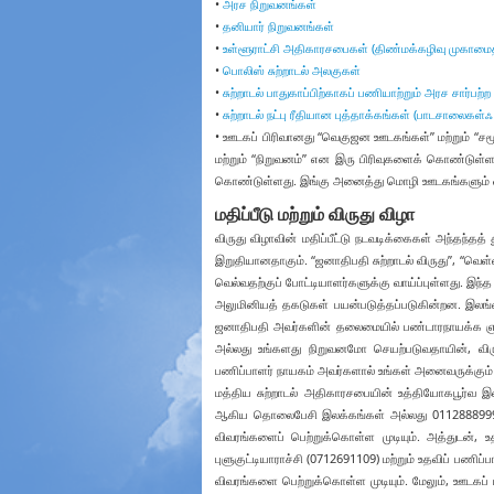
•
அரச நிறுவனங்கள்
•
தனியார் நிறுவனங்கள்
•
உள்ளூராட்சி அதிகாரசபைகள் (திண்மக்கழிவு முகாமைத
•
பொலிஸ் சுற்றாடல் அலகுகள்
•
சுற்றாடல் பாதுகாப்பிற்காகப் பணியாற்றும் அரச சார்பற்ற
•
சுற்றாடல் நட்பு ரீதியான புத்தாக்கங்கள் (பாடசாலைகள்
• ஊடகப் பிரிவானது “வெகுஜன ஊடகங்கள்” மற்றும் “
மற்றும் “நிறுவனம்” என இரு பிரிவுகளைக் கொண்டுள்ளத
கொண்டுள்ளது. இங்கு அனைத்து மொழி ஊடகங்களும் ஒன்றா
மதிப்பீடு மற்றும் விருது விழா
விருது விழாவின் மதிப்பீட்டு நடவடிக்கைகள் அந்தந்தத்
இறுதியானதாகும். “ஜனாதிபதி சுற்றாடல் விருது”, “வெள்ளி
வெல்வதற்குப் போட்டியாளர்களுக்கு வாய்ப்புள்ளது. இந்த
அலுமினியத் தகடுகள் பயன்படுத்தப்படுகின்றன. இலங்கை
ஜனாதிபதி அவர்களின் தலைமையில் பண்டாரநாயக்க ஞாபக
அல்லது உங்களது நிறுவனமோ செயற்படுவதாயின், விரு
பணிப்பாளர் நாயகம் அவர்களால் உங்கள் அனைவருக்கும் அ
மத்திய சுற்றாடல் அதிகாரசபையின் உத்தியோகபூர்வ 
ஆகிய தொலைபேசி இலக்கங்கள் அல்லது 0112888999 எ
விவரங்களைப் பெற்றுக்கொள்ள முடியும். அத்துடன், உ
புளுகுட்டியாராச்சி (0712691109) மற்றும் உதவிப் பண
விவரங்களை பெற்றுக்கொள்ள முடியும். மேலும், ஊடக