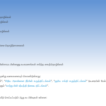
தொழில்கள்
ொழில்கள்
ொழில்கள்
ேயிலை தொழிற்சாலைகள்
 மின்சாரஃ மின்னணு உபகரணங்கள் சார்ந்த கைத்தொழில்கள்
யும் மூன்று வகைகளையும் கொண்டுள்ளது:
்”, “
சிறிய அளவிலான நீர்மின் கருத்திட்டங்கள்
”, “
சூரிய சக்தி கருத்திட்டங்கள்
” (கூரையின் மேல்
றும் “
காற்று மின் உற்பத்தி நிலைய திட்டங்கள்
”.
ப்பீடு செய்யப்படும் ஆறு உப பிரிவுகள் உள்ளன: