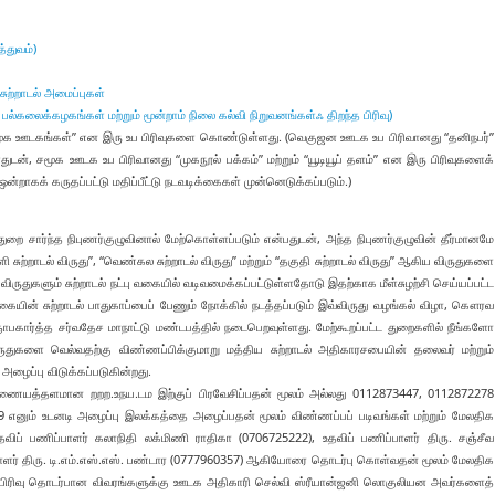
்துவம்)
 சுற்றாடல் அமைப்புகள்
ஃ பல்கலைக்கழகங்கள் மற்றும் மூன்றாம் நிலை கல்வி நிறுவனங்கள்ஃ திறந்த பிரிவு)
சமூக ஊடகங்கள்” என இரு உப பிரிவுகளை கொண்டுள்ளது. (வெகுஜன ஊடக உப பிரிவானது “தனிநபர்”
ுடன், சமூக ஊடக உப பிரிவானது “முகநூல் பக்கம்” மற்றும் “யூடியூப் தளம்” என இரு பிரிவுகளைக்
கக் கருதப்பட்டு மதிப்பீட்டு நடவடிக்கைகள் முன்னெடுக்கப்படும்.)
 துறை சார்ந்த நிபுணர்குழுவினால் மேற்கொள்ளப்படும் என்பதுடன், அந்த நிபுணர்குழுவின் தீர்மானமே
 சுற்றாடல் விருது”, “வெண்கல சுற்றாடல் விருது” மற்றும் “தகுதி சுற்றாடல் விருது” ஆகிய விருதுகளை
 விருதுகளும் சுற்றாடல் நட்பு வகையில் வடிவமைக்கப்பட்டுள்ளதோடு இதற்காக மீள்சுழற்சி செய்யப்பட்ட
யின் சுற்றாடல் பாதுகாப்பைப் பேணும் நோக்கில் நடத்தப்படும் இவ்விருது வழங்கல் விழா, கௌரவ
ார்த்த சர்வதேச மாநாட்டு மண்டபத்தில் நடைபெறவுள்ளது. மேற்கூறப்பட்ட துறைகளில் நீங்களோ
துகளை வெல்வதற்கு விண்ணப்பிக்குமாறு மத்திய சுற்றாடல் அதிகாரசபையின் தலைவர் மற்றும்
ழைப்பு விடுக்கப்படுகின்றது.
இணையத்தளமான றறற.உநய.டம இற்குப் பிரவேசிப்பதன் மூலம் அல்லது 0112873447, 0112872278
னும் உடனடி அழைப்பு இலக்கத்தை அழைப்பதன் மூலம் விண்ணப்பப் படிவங்கள் மற்றும் மேலதிக
தவிப் பணிப்பாளர் கலாநிதி லக்மிணி ராதிகா (0706725222), உதவிப் பணிப்பாளர் திரு. சஞ்சீவ
ிப்பாளர் திரு. டி.எம்.எஸ்.எஸ். பண்டார (0777960357) ஆகியோரை தொடர்பு கொள்வதன் மூலம் மேலதிக
ப் பிரிவு தொடர்பான விவரங்களுக்கு ஊடக அதிகாரி செல்வி ஸ்ரீயான்ஜனி லொகுலியன அவர்களைத்