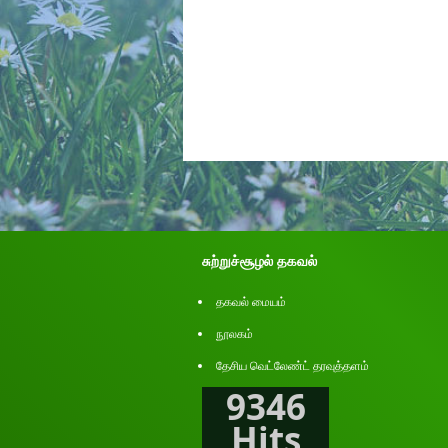
சுற்றுச்சூழல் தகவல்
தகவல் மையம்
நூலகம்
தேசிய வெட்லேண்ட் தரவுத்தளம்
9346
Hits