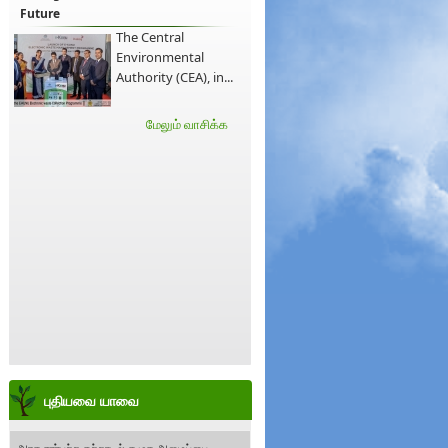
Future
The Central
Environmental
Authority (CEA), in...
மேலும் வாசிக்க
புதியவை யாவை
அரச சார்பற்ற சுற்றாடல் சமூக அமைப்பை