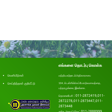
எங்களை தொடர்பு கொள்க
வெளியீடுகள்
மத்திய
சுற்றாடல்
அதிகாரசபை
செய்தித்தாள் குறியீட்டு
டென்சில்
கெப்பேகடுவ
மாவத்தை
104,
,
பத்தரமுல்லை
இலங்கை
.
,
: 011-2872419,011-
தொலை
பேசி
2872278,011-2873447,011-
2873448
: 011-2888999
துரித அழைப்பிற்கு