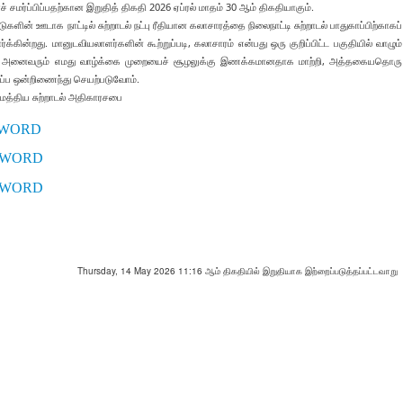
மர்ப்பிப்பதற்கான இறுதித் திகதி 2026 ஏப்ரல் மாதம் 30 ஆம் திகதியாகும்.
ுகளின் ஊடாக நாட்டில் சுற்றாடல் நட்பு ரீதியான கலாசாரத்தை நிலைநாட்டி சுற்றாடல் பாதுகாப்பிற்காகப்
்கின்றது. மானுடவியலாளர்களின் கூற்றுப்படி, கலாசாரம் என்பது ஒரு குறிப்பிட்ட பகுதியில் வாழும்
நாம் அனைவரும் எமது வாழ்க்கை முறையைச் சூழலுக்கு இணக்கமானதாக மாற்றி, அத்தகையதொரு
ெழுப்ப ஒன்றிணைந்து செயற்படுவோம்.
மத்திய சுற்றாடல் அதிகாரசபை
WORD
WORD
WORD
Thursday, 14 May 2026 11:16 ஆம் திகதியில் இறுதியாக இற்றைப்படுத்தப்பட்டவாறு