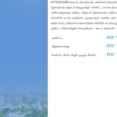
(0776252288) தொடர்பு கொள்ளவும். விண்ணப்பங்களைச் ச
“ஜனாதிபதி சுற்றாடல் விருது விழா” உள்ளிட்ட பல செயற்பாட
பணியாற்றுவதை மத்திய சுற்றாடல் அதிகாரசபை எதிர்பார்க
மக்களின் கூட்டு வாழ்க்கை முறையாகும். எனவே, 
சுற்றாடல் நட்பு ரீதியான கலாசாரத்தை மீண்டும் கட்டிய
குறிப்பு – ஸ்ரீயான்ஜனி லொகுலியன – ஊடக அதிகாரி – 
PDF
தனிப்பட்ட
PDF
நிறுவனமானது
PDF
பேஸ்புக் பக்கம் மற்றும் யூடியூப் சேனல்