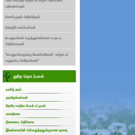
பதிவுசெய்தல்
கொள்முதல் அறிவித்தல்
தொழில் வாய்ப்புக்கள்
பொதுமக்கள் கருத்துரைக்கான சு.தா.ம.
அறிக்கைகள்
“பொதுமக்களுக்கு வேண்டுகோள்- சுற்றாடல்
பாதுகாப்பு பிரதேசங்கள்”
துரித தொடர்புகள்
வளித் தரம்
தரவிறக்கங்கள்
தேசிய ஈரநில பெயர் பட்டியல்
காலநிலை
நிலைமை அறிக்கை
இலங்கையின் அச்சுறுத்தலுக்குமான தாவர,