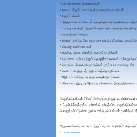
• வாகன சேவை நிலையங்கள்
• உணவு மற்றும் பான உற்பத்தி கைத்தொழில்கள்
• ஹோட்டல்கள்
• உடுதுணிகளை செயன்முறைக்குள்ளாக்குகின்ற கைத்
• மருந்து உற்பத்தி மற்றும் அழகுசாதன உற்பத்தி கைத்த
• வைத்தியசாலைகள்
• இறப்பர் சார்ந்த பொருட்களை உற்பத்திசெய்யும் கைத்த
• விலங்கு பண்ணைகள்
• தைத்த ஆடை உற்பத்தி கைத்தொழில்கள்
• தேயிலை பதப்படுத்தும் தொழிற்சாலைகள் அல்லது த
• பொதியிடல் கைத்தொழில்கள் (அச்சு வேலைகளுடன்)
• கனிமம் சார்ந்த உற்பத்தி கைத்தொழில்கள்
• அரிமரம் சார்ந்த உற்பத்தி கைத்தொழில்கள்
• உலோகம்ஃ இரும்பு அல்லாத உலோகம்ஃ இயந்திரங்கள்ஃ
“கருத்திட்டங்கள் பிரிவு” பின்வருமாறு ஒரு உப பிரிவை
• “புதுப்பிக்கத்தக்க எரிசக்தி உற்பத்திக் கருத்திட்டங்கள
பொருத்தப்பட்டுள்ள சூரிய சக்தி திட்டங்கள் தவிர்ந்த) மற்
“நிறுவனங்கள், ஊடகம் மற்றும் சமூகப் பிரிவின்” கீழ் மதி
•
பாடசாலைகள்