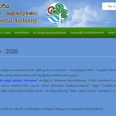
டக அறை
வெளியீடுகள்
சட்டங்களும் ஒழுங்குவிதிகளும்
அடிக்கடிகேட்கப்படும்வினாக்கள்
மன்றம்
ள - 2026
ிட்டத்திற்கான விண்ணப்பங்கள் தற்போது கோரப்பட்டுள்ளன. “தொழிற்துறை பிரிவு”, “கருத்திட்டங்கள்
 ஆகிய மூன்று பிரதான பிரிவுகளின் கீழ் இதற்கு விண்ணப்பிக்க முடியும்.
றிய மற்றும் நடுத்தர அளவிலான
” என இரு உப பிரிவுகளை கொண்டுள்ளது.
“பெரிய அளவிலான” உப
ளின் ஊடாக விண்ணப்பிக்க முடியும். அந்தப் பிரிவுகளில் “வைத்தியசாலைகள்” மற்றும் “பொதியிடல்
இரு பிரிவுகளைத் தவிர்ந்த ஏனைய 14 பிரிவுகளின் கீழ் “சிறிய மற்றும் நடுத்தர அளவிலான” உப
ஃ திண்மக் கழிவு மீட்புஃ மீள்சுழற்சிஃ அகற்றுதல் அல்லது பதப்படுத்துதல் கைத்தொழில்கள்