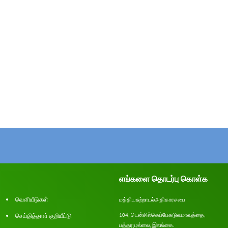
எங்களை தொடர்பு கொள்க
வெளியீடுகள்
மத்திய
சுற்றாடல்
அதிகாரசபை
செய்தித்தாள் குறியீட்டு
டென்சில்
கெப்பேகடுவ
மாவத்தை
104,
,
பத்தரமுல்லை
இலங்கை
.
,