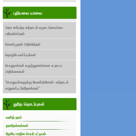
புதியவை யாவை
அரச சார்பற்ற சுற்றாடல் சமூக அமைப்பை
பதிவுசெய்தல்
கொள்முதல் அறிவித்தல்
தொழில் வாய்ப்புக்கள்
பொதுமக்கள் கருத்துரைக்கான சு.தா.ம.
அறிக்கைகள்
“பொதுமக்களுக்கு வேண்டுகோள்- சுற்றாடல்
பாதுகாப்பு பிரதேசங்கள்”
துரித தொடர்புகள்
வளித் தரம்
தரவிறக்கங்கள்
தேசிய ஈரநில பெயர் பட்டியல்