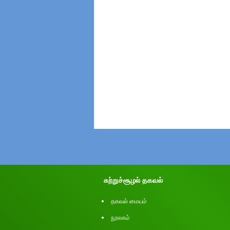
சுற்றுச்சூழல் தகவல்
தகவல் மையம்
நூலகம்