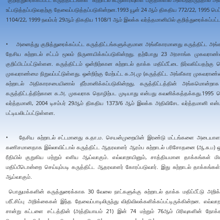
உட்படுத்தப்படுவதற்கு தேவைப்படுத்தப்படுகின்றன.1993 யூன் 24 ஆம் திகதிய 772/22, 1995 பெ
1104/22, 1999 நவம்பர் 29ஆம் திகதிய 1108/1 ஆம் இலக்க வர்த்தமானியில் குறித்துரைக்கப்பட்ட 
• அனைத்து குறித்துரைக்கப்பட்ட கருத்திட்டங்களுக்குமான அங்கீகாரமானது கருத்திட்ட அ
தேசிய சுற்றாடல் சட்டம் மூலம் நிருணயிக்கப்படுகின்றது. தற்போது 23 அரசாங்க முகவர
குறிப்பிடப்பட்டுள்ளன. கருத்திட்டம் ஒன்றிற்கான சுற்றாடல் தாக்க மதிப்பீட்டை நிர்வகிப்பதற
முகவராண்மை நிறுவப்பட்டுள்ளது. ஒன்றிற்கு மேற்பட்ட க.அ.மு (கருத்திட்ட அங்கீகார முகவரா
சுற்றாடல் அதிகாரசபையினால் தீர்மானிக்கப்படுகின்றது. கருத்திட்டத்தின் அங்கமொ
கருத்திட்டத்திற்கான க.அ. முகவராக தொழிற்பட முடியாது என்பது கவனிக்கத்தக்கது.1995
வர்த்தமானி, 2004 டிசம்பர் 29ஆம் திகதிய 1373/6 ஆம் இலக்க அதிவிசேட வர்த்தமானி என்ப
பட்டியலிடப்பட்டுள்ளன.
• தேசிய சுற்றாடல் சட்டமானது சு.தா.ம. செயன்முறையின் இரண்டு மட்டங்களை அடையாளங் க
கணிசமானதாக இல்லாவிட்டால் கருத்திட்ட ஆதரவாளர் ஆரம்ப சுற்றாடல் பரிசோதனை (ஆ.சு.ப) ஒன்
ரீதியில் குறுகிய மற்றும் எளிய ஆய்வாகும். எவ்வாறாயினும், சாத்தியமான தாக்கங்கள் மி
மதிப்பீடொன்றை செய்யும்படி கருத்திட்ட ஆதரவாளர் கோரப்படுவார். இது சுற்றாடல் தாக்கங்கள்
ஆய்வாகும்.
பொதுமக்களின் கருத்துரைக்காக 30 வேலை நாட்களுக்கு சுற்றாடல் தாக்க மதிப்பீட்டு அறிக
பரீட்சிப்பு அறிக்கைகள் இந்த தேவைப்பாடிலிருந்து விதிவிலக்களிக்கப்பட்டிருக்கின்றன. எ
சான்று கட்டளை சட்டத்தின் (அத்தியாயம் 21) இன் 74 மற்றும் 76ஆம் பிரிவுகளின் ந