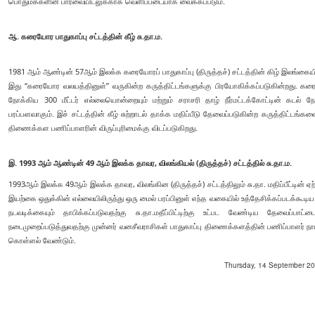
பொதுமக்களின் பார்வையிடலுக்காக வெளிப்படையாக வைக்கப்படும்.
ஆ. கரையோர பாதுகாப்பு சட்டத்தின் கீழ் சு.தா.ம.
1981 ஆம் ஆண்டின் 57ஆம் இலக்க கரையோரப் பாதுகாப்பு (திருத்தச்) சட்டத்தின் கிழ் இலங்கையில்
இது “கரையோர வலயத்தினுள்” வருகின்ற கருத்திட்டங்களுக்கு பிரயோகிக்கப்படுகின்றது. கரை
நோக்கிய 300 மீட்டர் எல்லையொன்றையும் மற்றும் சராசரி தாழ் நீர்மட்டக்கோட்டின் கடல்
பரப்பளவாகும். இச் சட்டத்தின் கீழ் சுற்றாடல் தாக்க மதிப்பீடு தேவைப்படுகின்ற கருத்திட
திணைக்கள பணிப்பாளரின் விருப்புரிமைக்கு விடப்படுகிறது.
இ. 1993 ஆம் ஆண்டின் 49 ஆம் இலக்க தாவர, விலங்கியல் (திருத்தச்) சட்டத்தில் சு.தா.ம.
1993ஆம் இலக்க 49ஆம் இலக்க தாவர, விலங்கின (திருத்தச்) சட்டத்திலும் சு.தா. மதிப்பீட்டின் ஏற்
இயற்கை ஒதுக்கின் எல்லையிலிருந்து ஒரு மைல் பரப்பினுள் எந்த வகையில் உத்தேசிக்கப்படக்க
நடவடிக்கையும் தாபிக்கப்படுவதற்கு சு.தா.மதீப்பிட்டிற்கு உட்பட வேண்டிய தேவைப்
நடைமுறைப்படுத்துவதற்கு முன்னர் வனசீவராசிகள் பாதுகாப்பு திணைக்களத்தின் பணிப்பாளர் நாய
கொள்ளல் வேண்டும்.
Thursday, 14 September 202