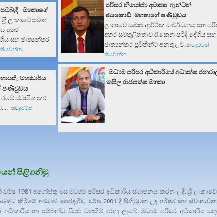
පරිසර නියෝජ්‍ය අමාත්‍ය
ඇන්ටන්
ක පටබැඳි මහතා
ගේ
ජයකොඩි මහතා
ගේ
පණිවුඩය
ශ‍්‍රී ලංකාවේ සමාජ
ලංකාවේ සමාජ ආර්ථික සංවර්ධනය සහ පර
රය අතර
අතර සමතුලිතතාව රැකෙන පරිදි දේශීය සහ
ශීය සහ ජාත්‍යන්තර
ජාත්‍යන්තර ප්‍රමිතීන්ට අනුකූලව..
තව
දුරටත්
් කියවන්න
.
කියවන්න
.
මධ්‍යම පරිසර අධිකාරියේ අධ්‍යක්ෂ
ජනරාල
සභාපති, මහාචාර්ය
කපිල රාජපක්ෂ මහතා
ේ පණිවුඩය
ප රටේ ස්ථාපිත කර
ම....
තව
දුරටත්
ෙන් පිළිගනිමු
්ෂ 1981 අගෝස්තු මස මධ්‍යම පරිසර අධිකාරිය ස්ථාපනය කරන ලදී. ශ්‍රී ලංකාවේ
කාබද්ධ කිරීමේ අරමුණ පෙරදැරිව, වර්ෂ 2001 දී පිහිටුවන ලද පරිසර සහ ස්වාභාවික
ිසර අධිකාරිය හා සම්බන්ධ සියළු වගකීම් දරනු ලැබේ. මධ්‍යම පරිසර අධිකාරිය සතු