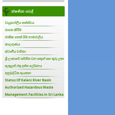
ක්ෂණික සබැඳි
වායුගෝලීය තත්ත්වය
බාගත කිරීම්
ජාතික තෙත් බිම් නාමාවලිය
කාලගුණය
ස්ථානීය වාර්තා
ශ්‍රි ලංකාවේ තර්ජිත වන සතුන් සහ තුරු ලතා
ඇතුළත් රතු දත්ත ලේඛනය
අනුබද්ධිත ආයතන
Status Of Kalani River Basin
Authorized Hazardous Waste
Management Facilities in Sri Lanka