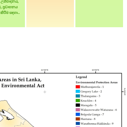
්‍ය උත්පාදනය,
ම, ප්‍රවාහනය
කිරීම සඳහා..