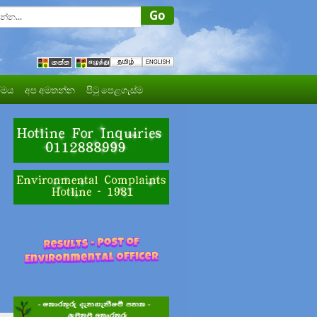
මය
අප අමතන්න
පිටු පෙළගැස්ම