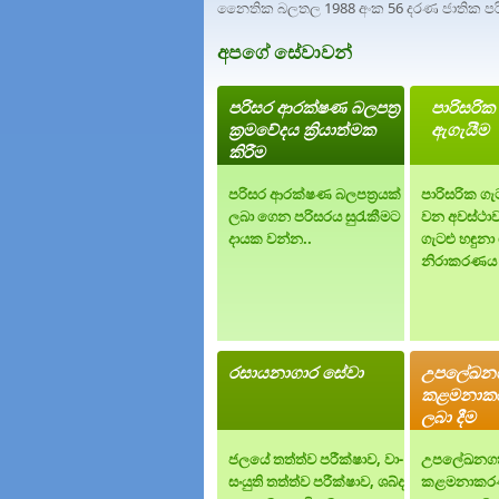
නෛතික බලතල 1988 අංක 56 දරණ ජාතික පරි
අපගේ සේවාවන්
පරිසර ආරක්ෂණ බලපත්‍ර
පාරිසරික
ක්‍රමවේදය ක්‍රියාත්මක
ඇගැයීම
කිරීම
පරිසර ආරක්ෂණ බලපත්‍රයක්
පාරිසරික ග
ලබා ගෙන පරිසරය සුරැකීමට
වන අවස්ථාවන
දායක වන්න..
ගැටළු හඳුනා
නිරාකරණය ක
රසායනාගාර සේවා
උපලේඛනගත 
කළමනාකර
ලබා දීම
ජලයේ තත්ත්ව පරීක්ෂාව, වා-
උපලේඛනගත අප
සංයුති තත්ත්ව පරීක්ෂාව, ශබ්ද
කළමනාකරණ 