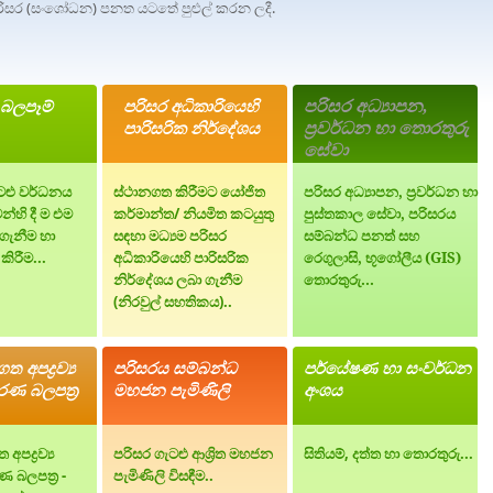
සර (සංශෝධන) පනත යටතේ පුළුල් කරන ලදී.
පරිසර අධ්‍යාපන
,
 බලපෑම්
පරිසර අධිකාරියෙහි
ප්‍රවර්ධන හා තොරතුරු
පාරිසරික නිර්දේශය
සේවා
ැටළු වර්ධනය
ස්ථානගත කිරීමට යෝජිත
පරිසර අධ්‍යාපන
,
ප්‍රවර්ධන හා
්හි දී ම එම
කර්මාන්ත/ නියමිත කටයුතු
පුස්තකාල සේවා
,
පරිසරය
 ගැනීම හා
සඳහා මධ්‍යම පරිසර
සම්බන්ධ පනත්
සහ
ිරීම...
අධිකාරියෙහි පාරිසරික
රෙගුලාසි
,
භූගෝලීය
(GIS)
නිර්දේශය ලබා ගැනීම
තොරතුරු
...
(නිරවුල් සහතිකය)..
අපද්‍රව්‍ය
පරිසරය සම්බන්ධ
පර්යේෂණ හා සංවර්ධන
ණ බලපත්‍ර
මහජන පැමිණිලි
අංශය
ද්‍රව්‍ය
පරිසර ගැටළු ආශ්‍රිත මහජන
සිතියම්, දත්ත හා තොරතුරු...
බලපත්‍ර -
පැමිණිලි විසඳීම..