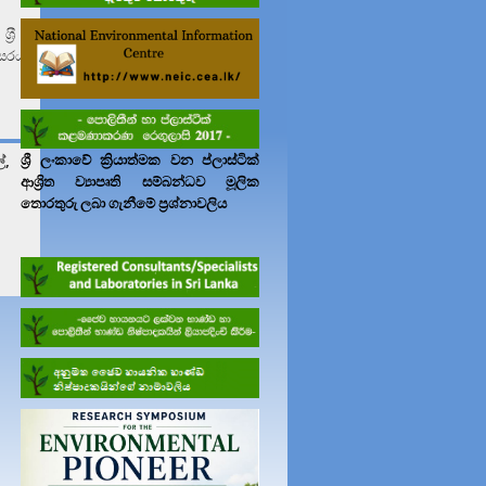
ශ‍්‍රී
ිසරය
ශ්‍රී ලංකාවේ ක්‍රියාත්මක වන ප්ලාස්ටික්
්,
ආශ්‍රිත ව්‍යාපෘති සම්බන්ධව මූලික
තොරතුරු ලබා ගැනීමේ ප්‍රශ්නාවලිය