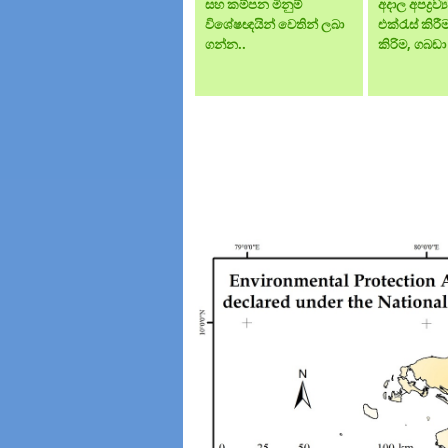
සහ කම්පන මිනුම්
අදාල අපද්‍රව
විශේෂඥයින් වෙතින් ලබා
එක්රැස් කිරී
ගන්න..
කිරිම, ගබඩා 