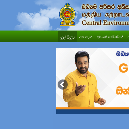
අප ගැන
අපගේ සේවාවන්
මුල් පිටුව