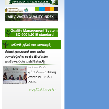
නවතම පුවත් සහ තොරතුරු
තිරසාර අනාගතයක් සඳහා ජාතික
ඉලෙක්ට්‍රොනික අපද්‍රව්‍ය (E-Waste)
කළමනාකරණය ශක්තිමත් කරමු
මධ්‍යම පරිසර
අධිකාරිය සහ Dialog
Axiata PLC එක්ව
2026...
තවදුරටත් කියවන්න