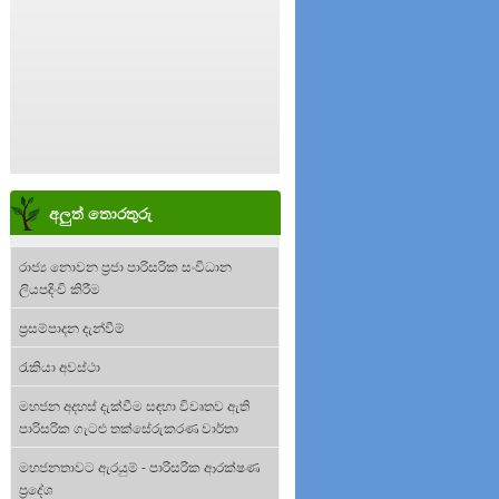
අලුත් තොරතුරු
රාජ්‍ය නොවන ප්‍රජා පාරිසරික සංවිධාන
ලියපදිංචි කිරීම
ප්‍රසම්පාදන දැන්වීම්
රැකියා අවස්ථා
මහජන අදහස් දැක්වීම සඳහා විවෘතව ඇති
පාරිසරික ගැටළු තක්සේරුකරණ වාර්තා
මහජනතාවට ඇරයුම් - පාරිසරික ආරක්ෂණ
ප්‍රදේශ