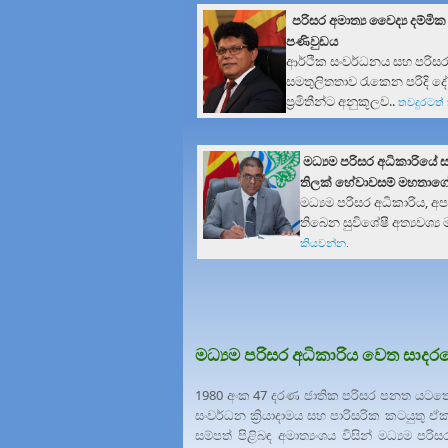
පරිසර අමාත්‍ය
වෛද්‍ය දම්මි
පණිවුඩය
ආර්ථික සංවර්ධනය සහ පරිස
සමතුලිතතාව රැකෙන පරිදි දේ
ප්‍රමිතීන්ට අනුකූලව..
තව
දුරටත
මධ්‍යම පරිසර අධිකාරියේ 
තිලක් හේවාවසම් මහතාග
මධ්‍යම පරිසර අධිකාරිය, අ
තිබෙන සුවිශේෂී අත්‍යවශ්‍ය 
කියවන්න
.
මධ්‍යම පරිසර අධිකාරිය වෙත සාදරය
1980 අංක 47 දරණ ජාතික පරිසර පනත යටතේ වර
සංවර්ධන ක්‍රියාදාමය සහ පාරිසරික කටයුතු ඒ
සම්පත් පිළිබඳ අමාත්‍යංශය විසින් මධ්‍යම පර