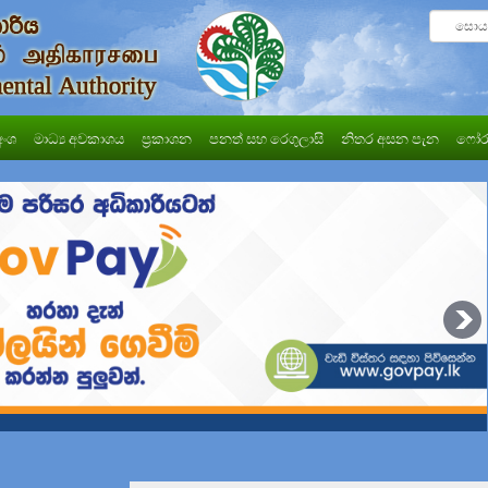
අංශ
මාධ්‍ය අවකාශය
ප්‍රකාශන
පනත් සහ රෙගුලාසි
නිතර අසන පැන
ෆෝර