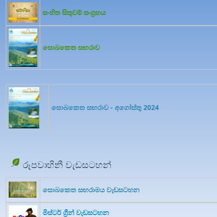
සංහිත සිතුවම් සංග්‍රහය
සොබකෙත සඟරාව
සොබකෙත සඟරාව - අගෝස්තු 2024
රූපවාහිනී වැඩසටහන්
සොබකෙත සඟරාමය වැඩසටහන
මිස්ටර් ග්‍රීන් වැඩසටහන