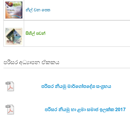
නිල් වන පෙත
සිහිල් පවන්
පරිසර අධ්‍යාපන ඒකකය
පරිසර නියමු මාර්ගෝපදේශ සංග්‍රහය
පරිසර නියමු හා ළමා සමාජ ඉලක්ක 2017