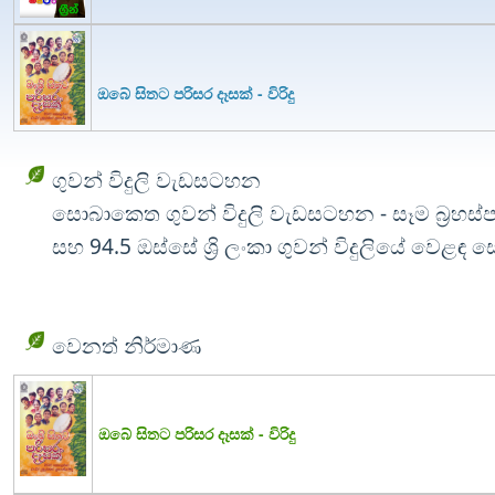
ඔබේ සිතට පරිසර දෑසක් - විරිදු
ගුවන් විදුලි වැඩසටහන
සොබාකෙත ගුවන් විදුලි වැඩසටහන - සෑම බ්‍රහස්ප
සහ 94.5 ඔස්සේ ශ්‍රි ලංකා ගුවන් විදුලියේ වෙළඳ 
වෙනත් නිර්මාණ
ඔබේ සිතට පරිසර දෑසක් - විරිදු