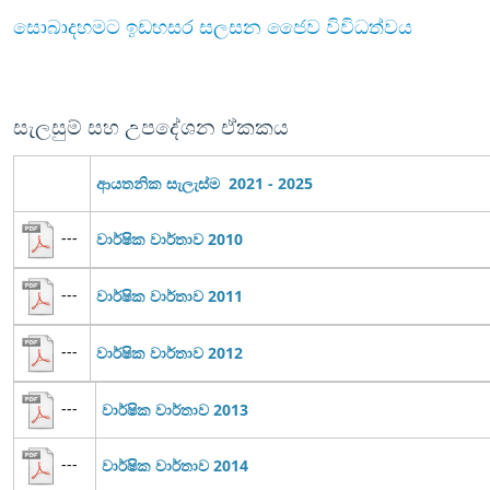
සොබාදහමට ඉඩහසර සලසන ජෛව විවිධත්වය
සැලසුම් සහ උපදේශන ඒකකය
ආයතනික සැලැස්ම 2021 - 2025
---
වාර්ෂික වාර්තාව 2010
---
වාර්ෂික වාර්තාව 2011
---
වාර්ෂික වාර්තාව 2012
---
වාර්ෂික වාර්තාව 2013
---
වාර්ෂික වාර්තාව 2014