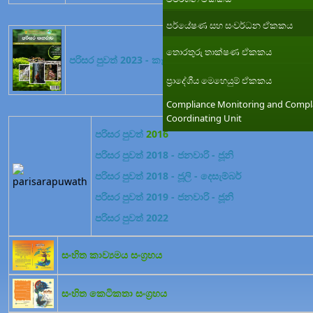
පර්යේෂණ සහ සංවර්ධන ඒකකය
තොරතුරු තාක්ෂණ ඒකකය
පරිසර පුවත් 2023 - කෑගල්ල දිස්ත්‍රික්කය
ප්‍රාදේශීය මෙහෙයුම් ඒකකය
Compliance Monitoring and Compl
Coordinating Unit
පරිසර පුවත්
2016
පරිසර පුවත් 2018 - ජනවාරි - ජූනි
පරිසර පුවත් 2018 - ජූලි - දෙසැම්බර්
පරිසර පුවත් 2019 - ජනවාරි - ජූනි
පරිසර පුවත් 2022
සංහිත කාව්‍යමය සංග්‍රහය
සංහිත කෙටිකතා සංග්‍රහය