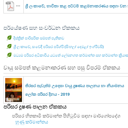
---
ශ්‍රී ලංකාවේ, භාවිතා කළ පට්ටම් කළමනාකරණය සඳහා ව
පර්යේෂණ සහ සංවර්ධන ඒකකය
දිස්ත්‍රික් පාරිසරික සම්පත් පැතිකඩ
ශ්‍රී ලංකාවේ, සංවේදී පරිසර පරිශ්රි (සිංහල/ දෙමළ/ ඉංග්රීවසි)
මධ්‍යම පරිසර අධිකාරිය යටතේ ලේඛනගත කර්මාන්ත සහ කර්මාන්ත ක්‍රියා
වායු සම්පත් කළමනාකරණ සහ පසු විපරම් ඒකකය
තිරසර පැවැත්ම උදෙසා වායු දූෂණය පාලනය හා නියාමනය
ලෝක පරිසර දිනය - 2019
පරිසර දූෂණ පාලන ඒකකය
පරිසර හිතකාමී කර්මාන්ත පිහිටුවීම සඳහා මාර්ගෝපදේශ
හුණු කර්මාන්තය