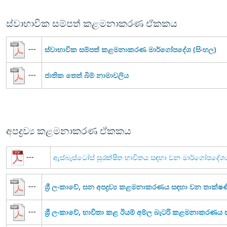
ස්වාභාවික සම්පත් කළමනාකරණ ඒකකය
---
ස්වාභාවික සම්පත් කළමනාකරණ මාර්ගෝපදේශ (සිංහල)
---
ජාතික තෙත් බිම් නාමාවලිය
අපද්‍රව්‍ය කළමනාකරණ ඒකකය
---
ඇස්බැස්ටෝස් සුරක්ෂිත භාවිතය සඳහා වන මාර්ගෝපදේශ
---
ශ්‍රී ලංකාවේ, ඝන අපද්‍රව්‍ය කළමනාකරණය සඳහා වන තාක්
---
ශ්‍රී ලංකාවේ, භාවිතා කළ ඊයම් අම්ල බැටරි කළමනාකරණ