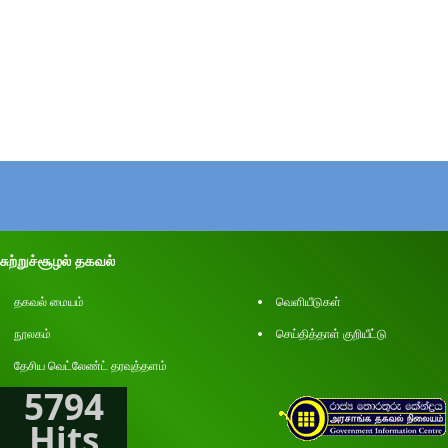
சுற்றுச்சூழல் தகவல்
தகவல் மையம்
வெளியீடுகள்
நூலகம்
செய்தித்தாள் குறியீட்டு
தேசிய வெட்லேண்ட் தரவுத்தளம்
5794
Hits