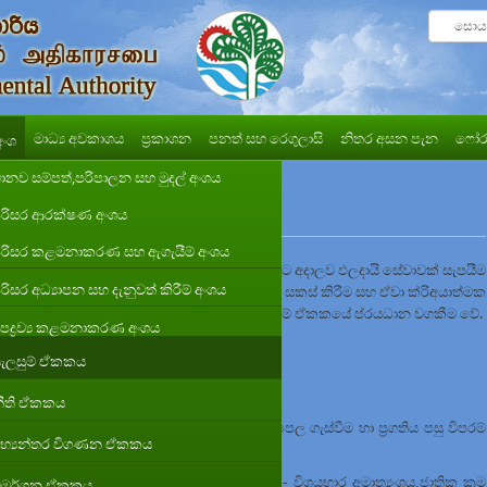
මාධ්‍ය අවකාශය
ප්‍රකාශන
පනත් සහ රෙගුලාසි
නිතර අසන පැන
ෆෝර
අංශ
ානව සම්පත්,පරිපාලන සහ මුදල් අංශය
රිසර ආරක්ෂණ අංශය
රිසර කළමනාකරණ සහ ඇගැයීම් අංශය
යටතේ පරිසරය ආරක්ෂා කිරීම හා කළමණාකරනයට අදාලව ඵලදායි සේවාවක් සැපයීම
රිසර අධ්‍යාපන සහ දැනුවත් කිරීම් අංශය
 කාලීන හා දිගු කාලීන උපාය මාර්ග හා අරමුණු සකස් කිරීම සහ ඒවා ක්රිඅයාත්මක
ාකාරකම් පෙල ගැස්වීම හා සම්බන්ධීකරණය සැලසුම් ඒකකයේ ප්රයධාන වගකීම වේ.
පද්‍රව්‍ය කළමනාකරණ අංශය
ැලසුම් ඒකකය
ම හා වාර්ෂික වාර්තාව සකස් කිරීම.
ීති ඒකකය
කූලව මධ්‍යම පරිසර අධිකාරියේ ක්‍රියාකාරකම් පෙල ගැස්වීම හා ප්‍රගතිය පසු විපරම්
භ්‍යන්තර විගණන ඒකකය
රී ආයතන වෙත ප්‍රගතිය ඉදිරිපත් කිරීම.
(
උදා - විශයභාර අමාත්‍යංශය,
ජාතික ක්‍රම
ිමර්ශන ඒකකය