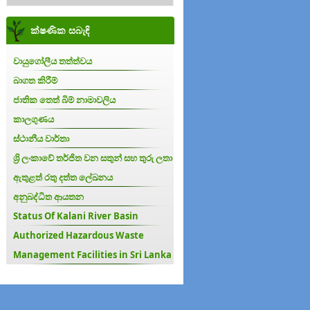
ක්ෂණික සබැඳි
වායුගෝලීය තත්ත්වය
බාගත කිරීම්
ජාතික තෙත් බිම් නාමාවලිය
කාලගුණය
ස්ථානීය වාර්තා
ශ්‍රි ලංකාවේ තර්ජිත වන සතුන් සහ තුරු ලතා
ඇතුළත් රතු දත්ත ලේඛනය
අනුබද්ධිත ආයතන
Status Of Kalani River Basin
Authorized Hazardous Waste
Management Facilities in Sri Lanka