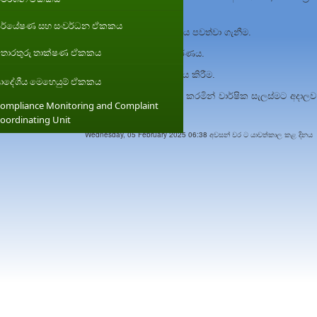
ත් දෙපාර්තුමේන්තුව..... යනාදී වශයෙන්)
ර්යේෂණ සහ සංවර්ධන ඒකකය
ම් පිළිබඳ පාර්ශවකාර ආයතන සමග සම්බන්ධීකරණය පවත්වා ගැනීම.
ොරතුරු තාක්ෂණ ඒකකය
කමිටුව
(
Management Committee)
සම්බන්ධීකරණය
.
මිටුව (
Over – Sight committee)
සම්බන්ධීකරණය කිරීම.
්‍රාදේශීය මෙහෙයුම් ඒකකය
දිස්ත්‍රික්/ පළාත් කාර්යාල අතර සම්බන්ධීකරණය කරමින් වාර්ෂික සැලස්මට අදාලව
ompliance Monitoring and Complaint
oordinating Unit
Wednesday, 05 February 2025 06:38 අවසන් වර ට යාවත්කාල කළ දිනය