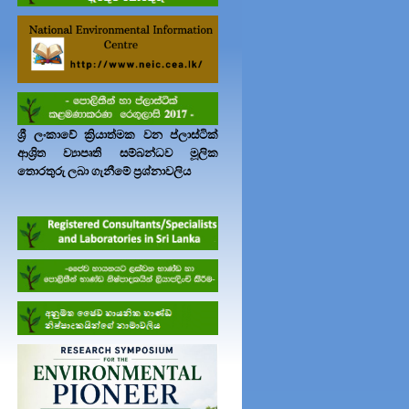
ශ්‍රී ලංකාවේ ක්‍රියාත්මක වන ප්ලාස්ටික්
ආශ්‍රිත ව්‍යාපෘති සම්බන්ධව මූලික
තොරතුරු ලබා ගැනීමේ ප්‍රශ්නාවලිය