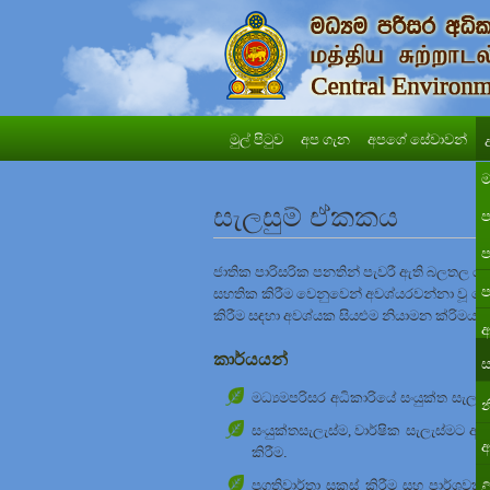
මුල් පිටුව
අප ගැන
අපගේ සේවාවන්
ම
සැලසුම් ඒකකය
ප
ප
ජාතික පාරිසරික පනතින් පැවරී ඇති බලතල 
ප
සහතික කිරීම වෙනුවෙන් අවශ්යරවන්නා වූ කෙටි
කිරීම සඳහා අවශ්යක සියළුම නියාමන ක්රිමය
අ
කාර්යයන්
ස
මධ්‍යම
පරිසර අධිකාරියේ සංයුක්ත සැලැස්
න
සංයුක්ත
සැලැස්ම
,
වාර්ෂික සැලැස්මට අනු
අ
කිරීම
.
ප්‍රගති
වාර්තා සකස් කිරීම සහ පාර්ශවකා
ව