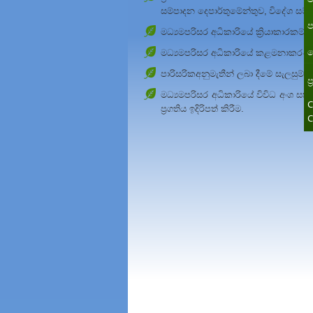
සම්පාදන දෙපාර්තුමේන්තුව,
විදේශ සම්ප
ප
මධ්‍යම
පරිසර අධිකාරියේ ක්‍රියාකාරක
ත
මධ්‍යම
පරිසර අධිකාරියේ කළමනාකරණ 
පාරිසරික
අනුමැතීන් ලබා දීමේ සැලසුම් ක
ප
මධ්‍යම
පරිසර අධිකාරියේ විවිධ අංශ සහ 
C
ප්‍රගතිය ඉදිරිපත් කිරීම
.
C