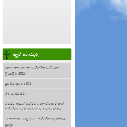
අලුත් තොරතුරු
රාජ්‍ය නොවන ප්‍රජා පාරිසරික සංවිධාන
ලියපදිංචි කිරීම
ප්‍රසම්පාදන දැන්වීම්
රැකියා අවස්ථා
මහජන අදහස් දැක්වීම සඳහා විවෘතව ඇති
පාරිසරික ගැටළු තක්සේරුකරණ වාර්තා
මහජනතාවට ඇරයුම් - පාරිසරික ආරක්ෂණ
ප්‍රදේශ