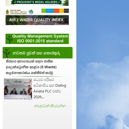
නවතම පුවත් සහ තොරතුරු
තිරසාර අනාගතයක් සඳහා ජාතික
ඉලෙක්ට්‍රොනික අපද්‍රව්‍ය (E-Waste)
කළමනාකරණය ශක්තිමත් කරමු
මධ්‍යම පරිසර
අධිකාරිය සහ Dialog
Axiata PLC එක්ව
2026...
තවදුරටත් කියවන්න