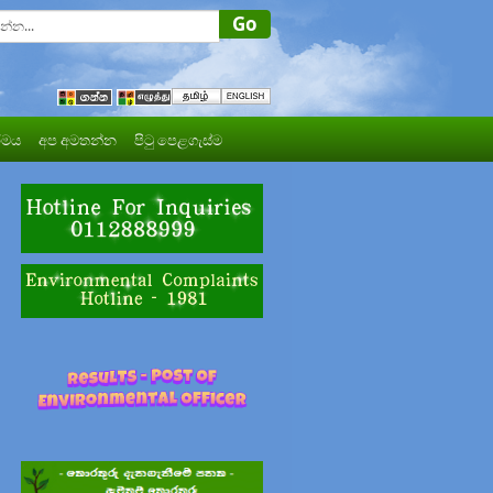
මය
අප අමතන්න
පිටු පෙළගැස්ම