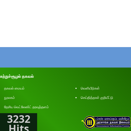
சுற்றுச்சூழல் தகவல்
தகவல் மையம்
வெளியீடுகள்
நூலகம்
செய்தித்தாள் குறியீட்டு
தேசிய வெட்லேண்ட் தரவுத்தளம்
3232
Hits