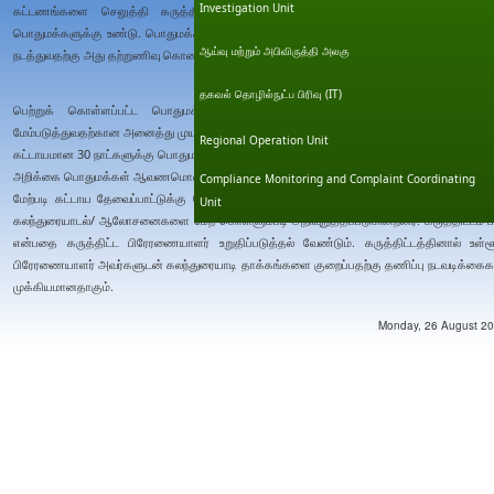
Investigation Unit
கட்டணங்களை செலுத்தி கருத்திட்ட அங்கீகாரமளிப்பு முகவராண்மையிடமிருந்து சு.
பொதுமக்களுக்கு உண்டு. பொதுமக்கள் விசாரணையை பொதுமக்கள் ஆர்வமொன்றாக க.அ. 
ஆய்வு மற்றும் அபிவிருத்தி அலகு
நடத்துவதற்கு அது தற்றுணிவு கொண்டுள்ளது.
தகவல் தொழில்நுட்ப பிரிவு (IT)
பெற்றுக் கொள்ளப்பட்ட பொதுமக்கள் கருத்துரை பதிலுக்காக கருத்திட்ட பிரேரணையா
மேம்படுத்துவதற்கான அனைத்து முயற்சிகள் ஊடாகவும் கருத்திட்ட பிரேரணையாளர் பதில் அளித்த
Regional Operation Unit
கட்டாயமான 30 நாட்களுக்கு பொதுமக்கள் கருத்துக்களுக்காக ஆ.சு.ப. அறிக்கைகளை வைக்கப்
அறிக்கை பொதுமக்கள் ஆவணமொன்றாக கருதப்படும் என்பதோடு, பொதுமக்களின் பரிசீலனைக்
Compliance Monitoring and Complaint Coordinating
மேற்படி கட்டாய தேவைப்பாட்டுக்கு மேலதிகமாக கருத்திட்ட பிரேரணையாளர்கள்சு.தா.ம. ஆய்
Unit
கலந்துரையாடல்/ ஆலோசனைகளை மேற் கொள்ளும்படி அறிவுறுத்தப்படுகின்றனர். கருத்திட்டம் 
என்பதை கருத்திட்ட பிரேரணையாளர் உறுதிப்படுத்தல் வேண்டும். கருத்திட்டத்தினால் உள்ளூ
பிரேரணையாளர் அவர்களுடன் கலந்துரையாடி தாக்கங்களை குறைப்பதற்கு தணிப்பு நடவடிக்கைக
முக்கியமானதாகும்.
Monday, 26 August 201