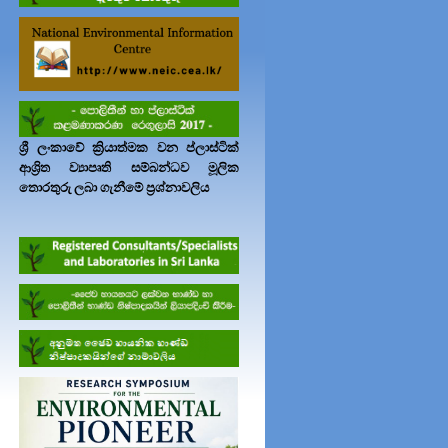
ශ්‍රී ලංකාවේ ක්‍රියාත්මක වන ප්ලාස්ටික්
ආශ්‍රිත ව්‍යාපෘති සම්බන්ධව මූලික
තොරතුරු ලබා ගැනීමේ ප්‍රශ්නාවලිය