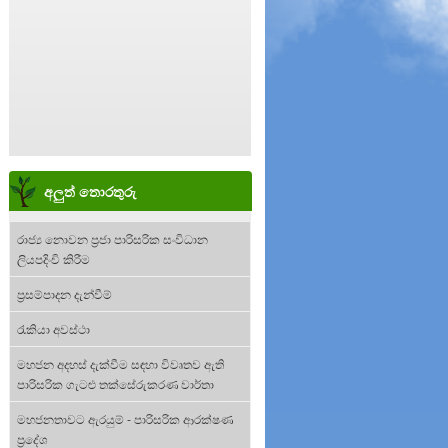
අලුත් තොරතුරු
රාජ්‍ය නොවන ප්‍රජා පාරිසරික සංවිධාන
ලියපදිංචි කිරීම
ප්‍රසම්පාදන දැන්වීම්
රැකියා අවස්ථා
මහජන අදහස් දැක්වීම සඳහා විවෘතව ඇති
පාරිසරික ගැටළු තක්සේරුකරණ වාර්තා
මහජනතාවට ඇරයුම් - පාරිසරික ආරක්ෂණ
ප්‍රදේශ