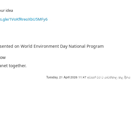
our idea
ms.gle/1VoKfRreoXbU5MFy6
resented on World Environment Day National Program
row
anet together.
Tuesday, 21 April 2026 11:47 අවසන් වර ට යාවත්කාල කළ දිනය