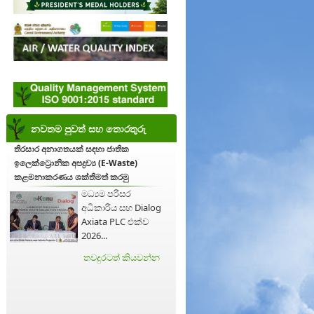
නවතම පුවත් සහ තොරතුරු
තිරසාර අනාගතයක් සඳහා ජාතික
ඉලෙක්ට්‍රොනික අපද්‍රව්‍ය (E-Waste)
කළමනාකරණය ශක්තිමත් කරමු
මධ්‍යම පරිසර
අධිකාරිය සහ Dialog
Axiata PLC එක්ව
2026...
තවදුරටත් කියවන්න