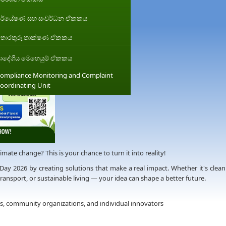
ර්යේෂණ සහ සංවර්ධන ඒකකය
ොරතුරු තාක්ෂණ ඒකකය
්‍රාදේශීය මෙහෙයුම් ඒකකය
ompliance Monitoring and Complaint
oordinating Unit
imate change? This is your chance to turn it into reality!
Day 2026 by creating solutions that make a real impact. Whether it's clean
nsport, or sustainable living — your idea can shape a better future.
s, community organizations, and individual innovators