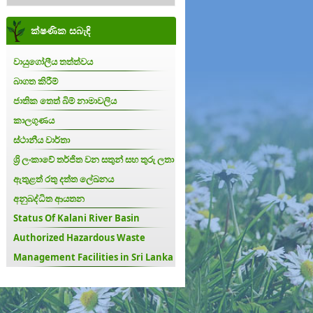
ක්ෂණික සබැඳි
වායුගෝලීය තත්ත්වය
බාගත කිරීම්
ජාතික තෙත් බිම් නාමාවලිය
කාලගුණය
ස්ථානීය වාර්තා
ශ්‍රි ලංකාවේ තර්ජිත වන සතුන් සහ තුරු ලතා
ඇතුළත් රතු දත්ත ලේඛනය
අනුබද්ධිත ආයතන
Status Of Kalani River Basin
Authorized Hazardous Waste
Management Facilities in Sri Lanka