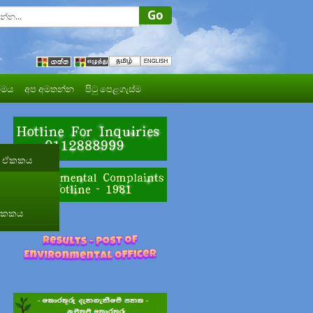
මය
අප අමතන්න
පිටු පෙළගැස්ම
රණ ඒකකය
 ඒකකය