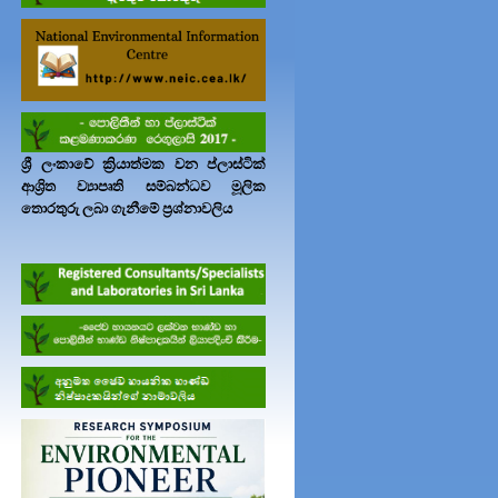
ශ්‍රී ලංකාවේ ක්‍රියාත්මක වන ප්ලාස්ටික්
ආශ්‍රිත ව්‍යාපෘති සම්බන්ධව මූලික
තොරතුරු ලබා ගැනීමේ ප්‍රශ්නාවලිය