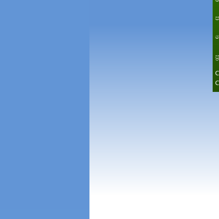
ප
ත
ප
C
C