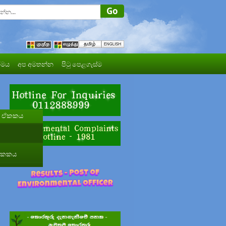
මය
අප අමතන්න
පිටු පෙළගැස්ම
රණ ඒකකය
 ඒකකය