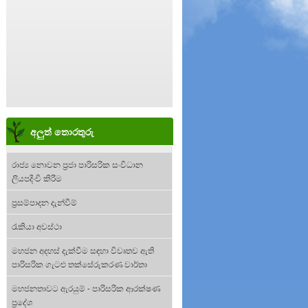
අලුත් තොරතුරු
රාජ්‍ය නොවන ප්‍රජා පාරිසරික සංවිධාන
ලියපදිංචි කිරීම
ප්‍රසම්පාදන දැන්වීම්
රැකියා අවස්ථා
මහජන අදහස් දැක්වීම සඳහා විවෘතව ඇති
පාරිසරික ගැටළු තක්සේරුකරණ වාර්තා
මහජනතාවට ඇරයුම් - පාරිසරික ආරක්ෂණ
ප්‍රදේශ