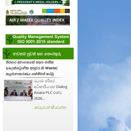
නවතම පුවත් සහ තොරතුරු
තිරසාර අනාගතයක් සඳහා ජාතික
ඉලෙක්ට්‍රොනික අපද්‍රව්‍ය (E-Waste)
කළමනාකරණය ශක්තිමත් කරමු
මධ්‍යම පරිසර
අධිකාරිය සහ Dialog
Axiata PLC එක්ව
2026...
තවදුරටත් කියවන්න