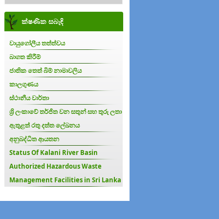
ක්ෂණික සබැඳි
වායුගෝලීය තත්ත්වය
බාගත කිරීම්
ජාතික තෙත් බිම් නාමාවලිය
කාලගුණය
ස්ථානීය වාර්තා
ශ්‍රි ලංකාවේ තර්ජිත වන සතුන් සහ තුරු ලතා
ඇතුළත් රතු දත්ත ලේඛනය
අනුබද්ධිත ආයතන
Status Of Kalani River Basin
Authorized Hazardous Waste
Management Facilities in Sri Lanka