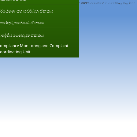
Wednesday, 05 February 2025 06:28 අවසන් වර ට යාවත්කාල කළ දිනය
ර්යේෂණ සහ සංවර්ධන ඒකකය
ොරතුරු තාක්ෂණ ඒකකය
්‍රාදේශීය මෙහෙයුම් ඒකකය
ompliance Monitoring and Complaint
oordinating Unit