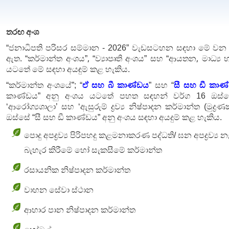
තරඟ අංශ
“ජනාධිපති පරිසර සම්මාන - 2026” වැඩසටහන සඳහා මේ වන ව
,
,
ඇත. “කර්මාන්ත අංශය”
“
ව්‍යාපෘති අංශය” සහ “ආයතන
මාධ්‍ය
යටතේ මේ සඳහා අයඳුම් කළ හැකිය.
“කර්මාන්ත අංශයේ”; “
ඒ සහ බී කාණ්ඩය
” සහ “
සී සහ ඩී කාණ
කාණ්ඩය” අනු අංශය යටතේ පහත සඳහන් වර්ග 16 ඔස්ස
‘
ආරෝග්‍ය
ශාලා
’ සහ
‘
ඇසුරුම්
ද්‍රව්‍ය
නිෂ්පාදන
කර්මාන්ත
(
මුද්‍රණ
ඔස්සේ
“
සී සහ ඩී කාණ්ඩය
” අනු අංශය සඳහා අයදුම් කළ හැකිය.
පොදු
අපද්‍රව්‍ය
පිරිපහදු
කළමනාකරණ
පද්ධති
/
ඝන
අපද්‍රව්‍ය
න
බැහැර
කිරීමේ
හෝ
සැකසීමේ
කර්මාන්ත
රසායනික
නිෂ්පාදන
කර්මාන්ත
වාහන
සේවා
ස්ථාන
ආහාර
පාන
නිෂ්පාදන
කර්මාන්ත