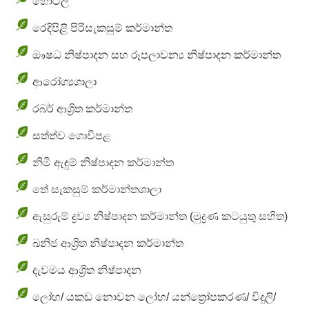
හෝටල්
රෙදිපිළි
පිරිසැකසුම්
කර්මාන්ත
ඖෂධ
නිෂ්පාදන
සහ
රූපලාවන්‍ය
නිෂ්පාදන
කර්මාන්ත
ආරෝග්‍ය
ශාලා
රබර්
ආශ්‍රිත
කර්මාන්ත
සත්ත්ව
ගොවිපළ
නිමි
ඇඳුම්
නිෂ්පාදන
කර්මාන්ත
තේ
සැකසුම්
කර්මාන්තශාලා
ඇසුරුම්
ද්‍රව්‍ය
නිෂ්පාදන
කර්මාන්ත
(
මුද්‍රණ
කටයුතු
සහිත
)
ඛනිජ
ආශ්‍රිත
නිෂ්පාදන
කර්මාන්ත
දැවමය
ආශ්‍රිත
නිෂ්පාදන
ලෝහ
/
යකඩ
නොවන
ලෝහ
/
යන්ත්‍රෝපකරණ
/
විදුලි
/