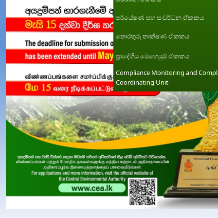
පර්යේෂණ සහ සංවර්ධන ඒකකය
තොරතුරු තාක්ෂණ ඒකකය
ප්‍රාදේශීය මෙහෙයුම් ඒකකය
Compliance Monitoring and Compl
Coordinating Unit