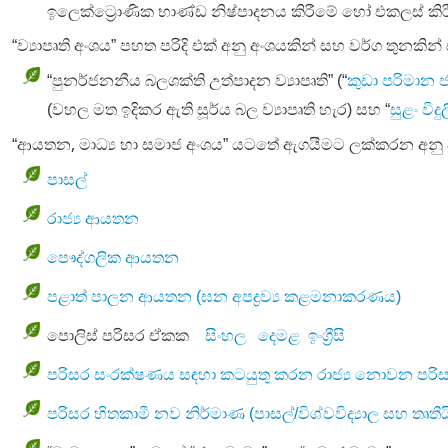
ඉලෙක්ට්‍රොණික
භාණ්ඩ
නිෂ්පාදනය
කිරීමේ
හෝ
එකලස්
කි
“ව්‍යාපෘති අංශය” පහත පරිදි එක් අනු අංශයකින් සහ වර්ග තුනකින
“පුනර්ජනනීය
බලශක්ති
උත්පාදන
ව්‍යාපෘති”
(“
කුඩා
පරිමාන
(වහල මත ඉදිකර ඇති සූර්ය බල ව්‍යාපෘති හැර) සහ “
සුළං
විදු
,
“ආයතන
මාධ්‍ය හා සමාජ අංශය” යටතේ ඇගයීමට ලක්කරන අනු 
පාසල්
රාජ්‍ය
ආයතන
පෞද්ගලික
ආයතන
පළාත් පාලන ආයතන (ඝන අපද්‍රව්‍ය කළමනාකරණය)
පොලිස් පරිසර ඒකක
සිංහල
දෙමළ
ඉංග්‍රීසි
පරිසර
සංරක්ෂණය
සඳහා
කටයුතු
කරන
රාජ්‍ය
නොවන
පරි
පරිසර
හිතකාමී
නව
නිර්මාණ
(
පාසල්
/
විශ්වවිද්‍යාල
සහ
තෘතී