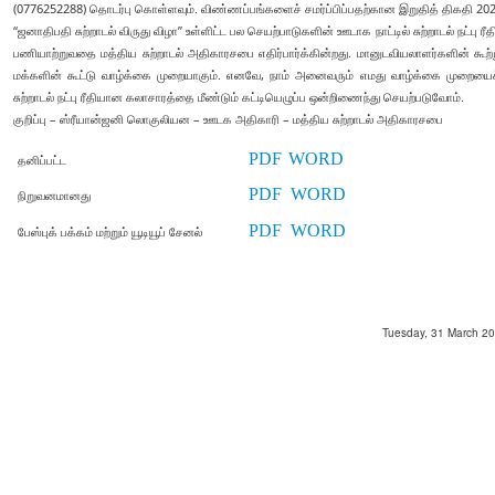
(0776252288) தொடர்பு கொள்ளவும். விண்ணப்பங்களைச் சமர்ப்பிப்பதற்கான இறுதித் திகதி 2026
“ஜனாதிபதி சுற்றாடல் விருது விழா” உள்ளிட்ட பல செயற்பாடுகளின் ஊடாக நாட்டில் சுற்றாடல் நட்பு ர
பணியாற்றுவதை மத்திய சுற்றாடல் அதிகாரசபை எதிர்பார்க்கின்றது. மானுடவியலாளர்களின் கூற்றுப்
மக்களின் கூட்டு வாழ்க்கை முறையாகும். எனவே, நாம் அனைவரும் எமது வாழ்க்கை முறை
சுற்றாடல் நட்பு ரீதியான கலாசாரத்தை மீண்டும் கட்டியெழுப்ப ஒன்றிணைந்து செயற்படுவோம்.
குறிப்பு – ஸ்ரீயான்ஜனி லொகுலியன – ஊடக அதிகாரி – மத்திய சுற்றாடல் அதிகாரசபை
PDF
WORD
தனிப்பட்ட
PDF
WORD
நிறுவனமானது
PDF
WORD
பேஸ்புக் பக்கம் மற்றும் யூடியூப் சேனல்
Tuesday, 31 March 202