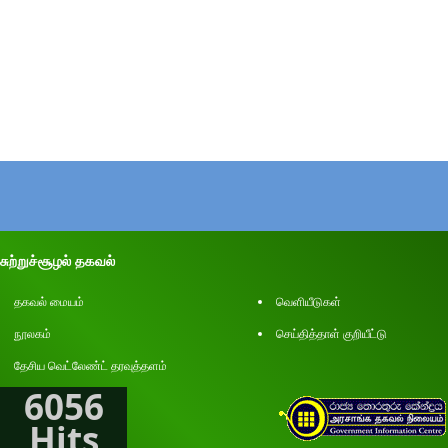
சுற்றுச்சூழல் தகவல்
தகவல் மையம்
வெளியீடுகள்
நூலகம்
செய்தித்தாள் குறியீட்டு
தேசிய வெட்லேண்ட் தரவுத்தளம்
6056
Hits