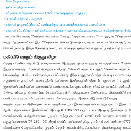
•
அரச நிறுவனங்கள்
•
தனியார் நிறுவனங்கள்
•
உள்ளூராட்சி அதிகாரசபைகள் (திண்மக்கழிவு முகாமைத்துவம்)
•
பொலிஸ் சுற்றாடல் அலகுகள்
•
சுற்றாடல் பாதுகாப்பிற்காகப் பணியாற்றும் அரச சார்பற்ற சுற்றாடல் அமைப்புகள்
•
சுற்றாடல் நட்பு ரீதியான புத்தாக்கங்கள் (பாடசாலைகள்ஃ பல்கலைக்கழகங்கள் மற்றும் மூன்றாம் நி
• ஊடகப் பிரிவானது “வெகுஜன ஊடகங்கள்” மற்றும் “சமூக ஊடகங்கள்” என இரு உப பிரிவுகளை
மற்றும் “நிறுவனம்” என இரு பிரிவுகளைக் கொண்டுள்ளதுடன், சமூக ஊடக உப பிரிவானது “முகநூல்
கொண்டுள்ளது. இங்கு அனைத்து மொழி ஊடகங்களும் ஒன்றாகக் கருதப்பட்டு மதிப்பீட்டு நடவடிக்
மதிப்பீடு மற்றும் விருது விழா
விருது விழாவின் மதிப்பீட்டு நடவடிக்கைகள் அந்தந்தத் துறை சார்ந்த நிபுணர்குழுவினால் மேற்க
இறுதியானதாகும். “ஜனாதிபதி சுற்றாடல் விருது”, “வெள்ளி சுற்றாடல் விருது”, “வெண்கல சுற்றாடல் 
வெல்வதற்குப் போட்டியாளர்களுக்கு வாய்ப்புள்ளது. இந்த விருதுகளும் சுற்றாடல் நட்பு வகையில் வ
அலுமினியத் தகடுகள் பயன்படுத்தப்படுகின்றன. இலங்கையின் சுற்றாடல் பாதுகாப்பைப் பேணும்
ஜனாதிபதி அவர்களின் தலைமையில் பண்டாரநாயக்க ஞாபகார்த்த சர்வதேச மாநாட்டு மண்டபத்தி
அல்லது உங்களது நிறுவனமோ செயற்படுவதாயின், விருதுகளை வெல்வதற்கு விண்ணப்பிக்குமா
பணிப்பாளர் நாயகம் அவர்களால் உங்கள் அனைவருக்கும் அழைப்பு விடுக்கப்படுகின்றது.
மத்திய சுற்றாடல் அதிகாரசபையின் உத்தியோகபூர்வ இணையத்தளமான றறற.உநய.டம இற்குப் ப
ஆகிய தொலைபேசி இலக்கங்கள் அல்லது 0112888999 எனும் உடனடி அழைப்பு இலக்கத்தை அழைப
விவரங்களைப் பெற்றுக்கொள்ள முடியும். அத்துடன், உதவிப் பணிப்பாளர் கலாநிதி லக்மிணி ர
புளுகுட்டியாராச்சி (0712691109) மற்றும் உதவிப் பணிப்பாளர் திரு. டி.எம்.எஸ்.எஸ். பண்டா
விவரங்களை பெற்றுக்கொள்ள முடியும். மேலும், ஊடகப் பிரிவு தொடர்பான விவரங்களுக்கு ஊ