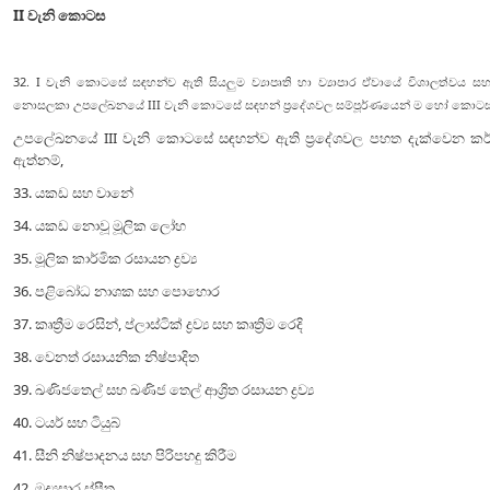
II වැනි කොටස
32. I වැනි කොටසේ සඳහන්ව ඇති සියලුම ව්‍යාපෘති හා ව්‍යාපාර ඒවායේ විශාලත්ව
නොසලකා උපලේඛනයේ III වැනි කොටසේ සඳහන් ප්‍රදේශවල සම්පූර්ණයෙන් ම හෝ කොටසක්
උපලේඛනයේ III වැනි කොටසේ සඳහන්ව ඇති ප්‍රදේශවල පහත දැක්වෙන කර්
ඇත්නම්,
33. යකඩ සහ වානේ
34. යකඩ නොවූ මූලික ලෝහ
35. මූලික කාර්මික රසායන ද්‍රව්‍ය
36. පළිබෝධ නාශක සහ පොහොර
37. කෘත්‍රීම රෙසින්, ප්ලාස්ටික් ද්‍රව්‍ය සහ කෘත්‍රිම රෙදි
38. වෙනත් රසායනික නිෂ්පාදිත
39. ඛණිජතෙල් සහ ඛණිජ තෙල් ආශ්‍රිත රසායන ද්‍රව්‍ය
40. ටයර් සහ ටියුබ්
41. සීනි නිෂ්පාදනය සහ පිරිපහදු කිරීම
42. මද්‍යසාර ස්ප්‍රීතු