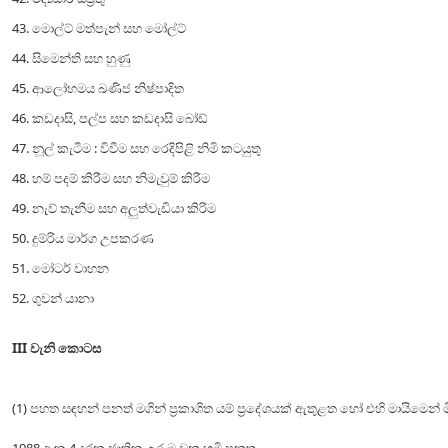
43. මොල්ට් මත්පැන් සහ මෝල්ට්
44. සිමෙන්ති සහ හුණු
45. ආලෝහමය ඛණිජ නිෂ්පාදිත
46. කඩදාසි, පල්ප සහ කඩදාසි බෝඩ්
47. නූල් කැටීම : විවීම සහ රෙදිපිළි නිමි කටයුතු
48. හම් පදම් කිරීම සහ නිමැවුම් කිරීම
49. නැව් තැනීම සහ අලුත්වැඩියා කිරිම
50. දුම්රිය මාර්ග උපකරණ
51. මෝටර් වාහන
52. ගුවන් යානා
III වැනි කොටස
(1) පහත සඳහන් පනත් මගින් ප්‍රකාශිත යම් ප්‍රදේශයක් ඇතුළත හෝ එහි මායිමෙන් ම