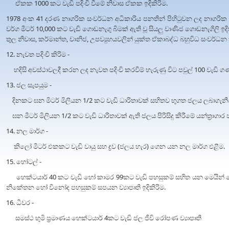
ඒකක 1000 කට වැඩි පදිංචි වීමේ නිවාස ඒකක ඉදිකිරිම.
1978 අංක 41 දරණ නාගරික සංවර්ධන අධිකාරිය පනතින් පිහිටුවන ලද නාගරික 
වර්ග මීටර් 10,000 කට වැඩි ගොඩනැගු බිමක් ඇති වූ සියලු වාණිජ ගොඩනැගිලි ඉදික
තුල නිවාස, කර්මාන්ත, වානිජ, උපව්‍යුහයවලින් යුක්ත ඒකාබද්ධ බහුවිධ සංවර්ධන 
12. නැවත පදිංචි කිරිම -
හදිසි අවස්ථාවලදී කරන ලද නැවත පදිංචි කරවීම් හැරුණු විට පවුල් 100 වැඩි 
13. ජල සැපයුම -
දිනකට ඝන මිටර් මිලියන 1/2 කට වැඩි ධාරිතාවක් සහිතව භුගත ජලය ලබාගැනීමේ 
ඝන මීටර් මිලියන 1/2 කට වැඩි ධාරිතාවක් ඇති ජලය පිරිසිදු කිරීමේ යන්ත්‍රාගාර පද
14. නල මාර්ග -
කිලෝ මීටර් එකකට වැඩි වායු සහ ද්‍රව (ජලය හැර) ගෙන යන නල මාර්ග එළීම.
15. හෝටල් -
හෙක්ටයාර් 40 කට වැඩි හෝ කාමර 99කට වැඩි පහසුකම් සහිත යන මෙයින්
නිකේතන හෝ විනෝද පහසුකම් සපයන ව්‍යාපෘති ඉදිකිරිම.
16. ධීවර -
සමස්ථ භුමි ප්‍රමාණය හෙක්ටයාර් 4කට වැඩි ජල ජීවි රෝපණ ව්‍යාපෘති