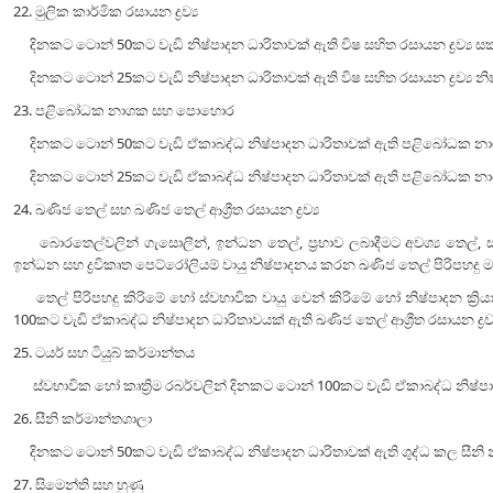
22. මුලික කාර්මික රසායන ද්‍රව්‍ය
දිනකට ටොන් 50කට වැඩි නිෂ්පාදන ධාරිතාවක් ඇති විෂ සහිත රසායන ද්‍රව්‍ය සකස
දිනකට ටොන් 25කට වැඩි නිෂ්පාදන ධාරිතාවක් ඇති විෂ සහිත රසායන ද්‍රව්‍ය නි
23. පළිබෝධක නාශක සහ පොහොර
දිනකට ටොන් 50කට වැඩි ඒකාබද්ධ නිෂ්පාදන ධාරිතාවක් ඇති පළිබෝධක නාශ
දිනකට ටොන් 25කට වැඩි ඒකාබද්ධ නිෂ්පාදන ධාරිතාවක් ඇති පළිබෝධක නාශ
24. ඛණිජ තෙල් සහ ඛණිජ තෙල් ආශ්‍රීත රසායන ද්‍රව්‍ය
බොරතෙල්වලින් ගැසොලීන්, ඉන්ධන තෙල්, ප්‍රභාව ලබාදීමට අවශ්‍ය තෙල්, ස්
ඉන්ධන සහ ද්‍රවිකෘත පෙට්රෝලියම් වායු නිෂ්පාදනය කරන ඛණිජ තෙල් පිරිපහදු මධ
තෙල් පිරිපහදු කිරිමේ හෝ ස්වභාවික වායු වෙන් කිරිමේ හෝ නිෂ්පාදන ක්‍රියාවල
100කට වැඩි ඒකාබද්ධ නිෂ්පාදන ධාරිතාවයක් ඇති ඛණිජ තෙල් ආශ්‍රීත රසායන ද්‍රව්
25. ටයර් සහ ටියුබ් කර්මාන්තය
ස්වභාවික හෝ කෘත්‍රිම රබර්වලින් දිනකට ටොන් 100කට වැඩි ඒකාබද්ධ නිෂ්පාදන
26. සීනි කර්මාන්තශාලා
දිනකට ටොන් 50කට වැඩි ඒකාබද්ධ නිෂ්පාදන ධාරිතාවක් ඇති ශුද්ධ කල සීනි 
27. සිමෙන්ති සහ හුණු