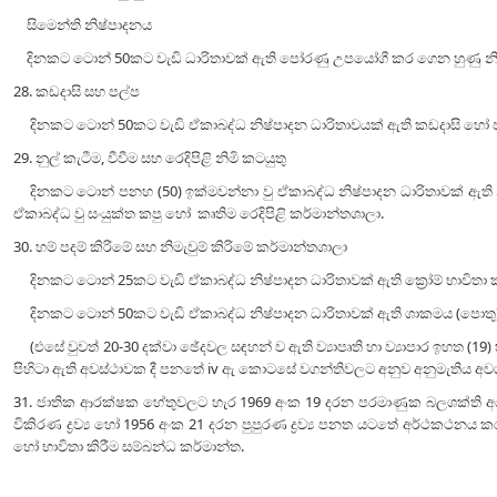
සිමෙන්ති නිෂ්පාදනය
දිනකට ටොන් 50කට වැඩි ධාරිතාවක් ඇති පෝරණු උපයෝගී කර ගෙන හුණු නි
28. කඩදාසි සහ පල්ප
දිනකට ටොන් 50කට වැඩි ඒකාබද්ධ නිෂ්පාදන ධාරිතාවයක් ඇති කඩදාසි හෝ පල
29. නුල් කැටීම, වීවීම සහ රෙදිපිළි නිමි කටයුතු
දිනකට ටොන් පනහ (50) ඉක්මවන්නා වු ඒකාබද්ධ නිෂ්පාදන ධාරිතාවක් ඇති නුල් 
ඒකාබද්ධ වු සංයුක්ත කපු හෝ කෘතිම රෙදිපිළි කර්මාන්තශාලා.
30. හම් පදම් කිරිමේ සහ නිමැවුම් කිරිමේ කර්මාන්තශාලා
දිනකට ටොන් 25කට වැඩි ඒකාබද්ධ නිෂ්පාදන ධාරිතාවක් ඇති ක්‍රෝම් භාවිතා ක
දිනකට ටොන් 50කට වැඩි ඒකාබද්ධ නිෂ්පාදන ධාරිතාවක් ඇති ශාකමය (පොතු) භ
(එසේ වුවත් 20-30 දක්වා ඡේදවල සඳහන් ව ඇති ව්‍යාපෘති හා ව්‍යාපාර ඉහත (19) 
පිහිටා ඇති අවස්ථාවක දී පනතේ iv ඇ කොටසේ වගන්තිවලට අනුව අනුමැතිය අවශ
31. ජාතික ආරක්ෂක හේතුවලට හැර 1969 අංක 19 දරන පරමාණුක බලශක්ති අ
විකිරණ ද්‍රව්‍ය හෝ 1956 අංක 21 දරන පුපුරණ ද්‍රව්‍ය පනත යටතේ අර්ථකථනය කර ඇත
හෝ භාවිතා කිරීම සම්බන්ධ කර්මාන්ත.