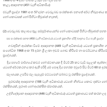
1988 අංක 4 දරන ජාතික උරුම වන භූමි පනත‍
කැලෑ අඥාපනත (451 වැනි අධිකාරිය)
එවැනි ප්‍රදේශ 1981 අංත 57 දරන වෙරළබඩ සංරක්ෂණ පනතේ අර්ථ නිරූපණය
හෝ කොටසක් හෝ පිහිටා තිබුණත් නැතත්,
(2) වෙරළබඩ කලාපය තුළ සම්පූර්ණයෙන්ම හෝ කොටසක් පිහිටා තිබුණත් පහත සඳ
පස සංරක්ෂණ පනත (450 වැනි අධිකාරය) යටතේ ප්‍රකාශිත පරිදි ඛාදනය විය හැකි ප්‍රදේශ
ගංවතුරින් ආරක්ෂා වීමේ ආඥාපනත (449 වැනි අධිකාරය) යටතේ ප්‍රකාශිත ගංව
සංශෝධිත 1968 අංක 15 දරන ශ්‍රී ලංකා ඉඩම් ගොඩ කිරීමේ හා සංවර්ධනය කිරීමේ ස
ප්‍රදේශයක්.
දිය පහරේ මාර්ගයේ කවර හෝ ස්ථානයක දී මීටර් 25 කට වැඩි පළලක් ඇත්තා ව
යටතේ අර්ථකථනය කර ඇති පරිදි යම් පොදු දිය පහරක ඉවුරේ සිට මීටර් 60 ක දුරක
ජලාශයක උපරිම ජල සැපයුම් මට්ටමෙන් ඔබ්බට වූ රක්ෂිත ප්‍රදේශයක්.
පුරාවස්තු ආඥාපනත (188 වැනි අධිකාරය) යටතේ නිශ්චය කොට දක්වා හෝ ප්‍ර
රක්ෂිතයක්, පුරාණ හෝ ආරක්ෂිත ස්මාරකයක්.
උද්භිදෝද්‍යාන ආඥාපනත (446 වැනි අධිකාරය) යටතේ ප්‍රකාශයට පත් කරන ලද යම