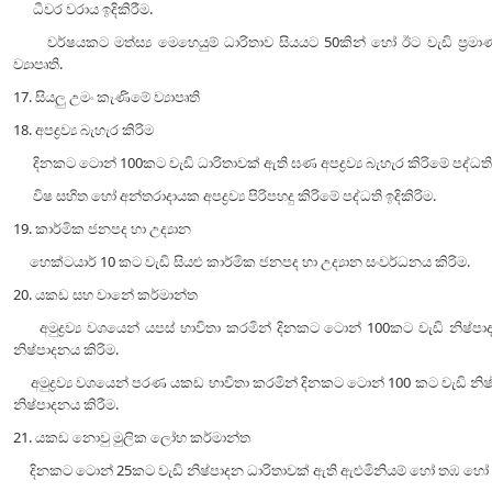
ධීවර වරාය ඉදිකිරීම.
වර්ෂයකට මත්ස්‍ය මෙහෙයුම් ධාරිතාව සියයට 50කින් හෝ ඊට වැඩි ප්‍රමාණය
ව්‍යාපෘති.
17. සියලු උමං කැණිමේ ව්‍යාපෘති
18. අපද්‍රව්‍ය බැහැර කිරිම
දිනකට ටොන් 100කට වැඩි ධාරිතාවක් ඇති ඝණ අපද්‍රව්‍ය බැහැර කිරිමේ පද්ධති ඉ
විෂ සහිත හෝ අන්තරාදායක අපද්‍රව්‍ය පිරිපහදු කිරිමේ පද්ධති ඉදිකිරිම.
19. කාර්මික ජනපද හා උද්‍යාන
හෙක්ටයාර් 10 කට වැඩි සියළු කාර්මික ජනපද හා උද්‍යාන සංවර්ධනය කිරිම.
20. යකඩ සහ වානේ කර්මාන්ත
අමුද්‍රව්‍ය වශයෙන් යපස් භාවිතා කරමින් දිනකට ටොන් 100කට වැඩි නිෂ්ප
නිෂ්පාදනය කිරිම.
අමුද්‍රව්‍ය වශයෙන් පරණ යකඩ භාවිතා කරමින් දිනකට ටොන් 100 කට වැඩි නි
නිෂ්පාදනය කිරීම.
21. යකඩ නොවු මුලික ලෝහ කර්මාන්ත
දිනකට ටොන් 25කට වැඩි නිෂ්පාදන ධාරිතාවක් ඇති ඇළුමිනියම් හෝ තඹ හෝ ඊ