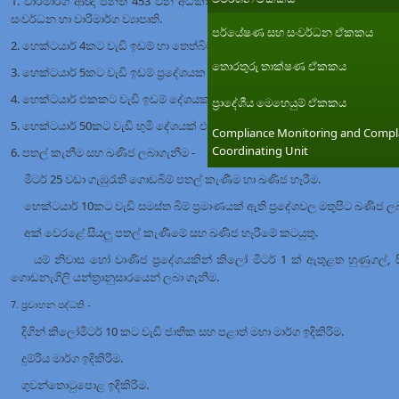
1. වාරිමාර්ග ආඥා පනත 453 වන අධිකාරය යටතේ අර්ථකථනය කර ඇති පරිදි වු සුළු
සංවර්ධන හා වාරිමාර්ග ව්‍යාපෘති.
පර්යේෂණ සහ සංවර්ධන ඒකකය
2. හෙක්ටයාර් 4කට වැඩි ඉඩම් හා තෙත්බිම් ප්‍රදේශ ගොඩ කිරිම.
තොරතුරු තාක්ෂණ ඒකකය
3. හෙක්ටයාර් 5කට වැඩි ඉඩම් ප්‍රදේශයක ඇති දැව ඉවත් කිරිම.
4. හෙක්ටයාර් එකකට වැඩි ඉඩම් දේශයක ඇති කැළෑ, කැළෑ ආශ්‍රීත නොවන ප්‍රය
ප්‍රාදේශීය මෙහෙයුම් ඒකකය
5. හෙක්ටයාර් 50කට වැඩි භුමි දේශයක් එළි කිරිම.
Compliance Monitoring and Compl
Coordinating Unit
6. පතල් කැනීම සහ ඛණිජ ලබාගැනීම -
මීටර් 25 වඩා ගැඹුරැති ගොඩබිම් පතල් කැණීම හා ඛණිජ හෑරීම.
හෙක්ටයාර් 10කට වැඩි සමස්ත බිම් ප්‍රමාණයක් ඇති ප්‍රදේශවල මතුපිට ඛණිජ ල
අක් වෙරළේ සියලු පතල් කැණීමේ සහ ඛණිජ හෑරීමේ කටයුතු.
යම් නිවාස හෝ වාණිජ ප්‍රදේශයකින් කිලෝ මීටර් 1 ක් ඇතුළත හුණුගල්, සිලිකා
ගොඩනැගිලි යන්ත්‍රානුසාරයෙන් ලබා ගැනීම.
7. ප්‍රවාහන පද්ධති -
දිගින් කිලෝමීටර් 10 කට වැඩි ජාතික සහ පළාත් මහා මාර්ග ඉදිකිරිම.
දුම්රිය මාර්ග ඉදිකිරිම.
ගුවන්තොටුපොළ ඉදිකිරිම.