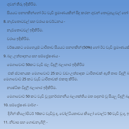
ගුවන් තීරු ඉදිකිරිම.
සියයට පනහකින්හෝ ඊට වැඩි ප්‍රමාණයකින් සිදු කරන ගුවන් තොටුපළවල් හෝ ගුවන
8. නැව්තොටවල් සහ වරාය සංවර්ධනය -
නැව්තොටවල් ඉදිකිරිම.
වරාය ඉදිකිරිම.
වර්ෂයකට මෙහෙයුම් ධාරිතාව සියයට පනහකින් (50%) හෝ ඊට වැඩි ප්‍රමාණයකින්
9. බල උත්පාදනය සහ සම්ප්‍රේෂණය -
මෙගාවොට් 50කට වැඩි ජල විදුලි බලාගාර ඉදිකිරිම
එක් ස්ථානයක මෙගාවොට් 25 කට වඩා උත්පාදක ධාරිතාවක් ඇති තාප විදුලි 
මෙගාවොට් 25 කට වැඩි ධාරිතාවක් එකතු කිරිම.
න්‍යෂ්ටික විදුලි බලාගාර ඉදිකිරිම.
මෙගාවොට් 50 කට වැඩි වූ පුනර්ජනනීය බලශක්තිය මත පදනම් වු සියලු විදුලි බ
10. සම්ප්‍රේෂණ මාර්ග -
දිගින් කිලෝමීටර් 10කට වැඩිවු ද, වෝල්ටීයතාවය කිලෝ වොල්ට් 50 වැඩි වු ද, ඉහ
11. නිවාස සහ ගොඩනැගිලි -