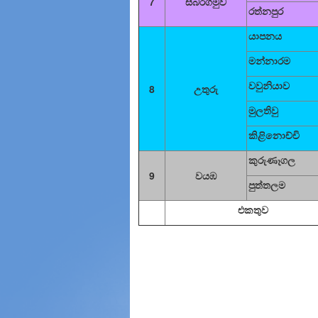
7
සබරගමුව
රත්නපුර
යාපනය
මන්නාරම
වවුනියාව
8
උතුරු
මුලතිවු
කිළිනොච්චි
කුරුණෑගල
9
වයඹ
පුත්තලම
එකතුව