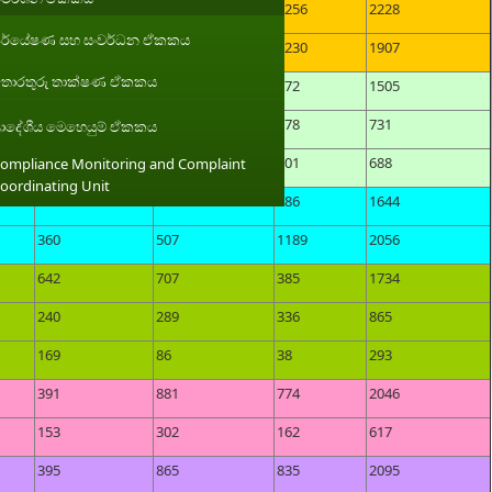
357
615
1256
2228
ර්යේෂණ සහ සංවර්ධන ඒකකය
306
371
1230
1907
ොරතුරු තාක්ෂණ ඒකකය
310
523
672
1505
152
201
378
731
්‍රාදේශීය මෙහෙයුම් ඒකකය
156
231
301
688
ompliance Monitoring and Complaint
oordinating Unit
307
451
886
1644
360
507
1189
2056
642
707
385
1734
240
289
336
865
169
86
38
293
391
881
774
2046
153
302
162
617
395
865
835
2095