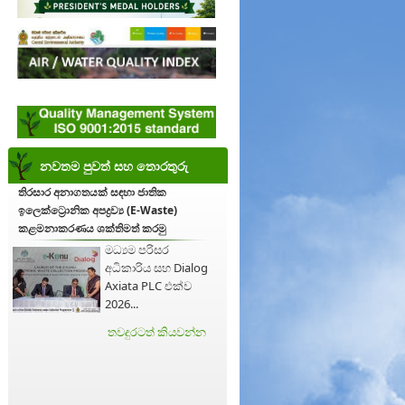
නවතම පුවත් සහ තොරතුරු
තිරසාර අනාගතයක් සඳහා ජාතික
ඉලෙක්ට්‍රොනික අපද්‍රව්‍ය (E-Waste)
කළමනාකරණය ශක්තිමත් කරමු
මධ්‍යම පරිසර
අධිකාරිය සහ Dialog
Axiata PLC එක්ව
2026...
තවදුරටත් කියවන්න