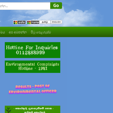
මය
අප අමතන්න
පිටු පෙළගැස්ම