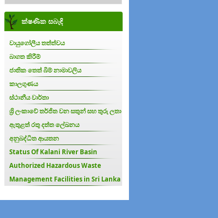
ක්ෂණික සබැඳි
වායුගෝලීය තත්ත්වය
බාගත කිරීම්
ජාතික තෙත් බිම් නාමාවලිය
කාලගුණය
ස්ථානීය වාර්තා
ශ්‍රි ලංකාවේ තර්ජිත වන සතුන් සහ තුරු ලතා
ඇතුළත් රතු දත්ත ලේඛනය
අනුබද්ධිත ආයතන
Status Of Kalani River Basin
Authorized Hazardous Waste
Management Facilities in Sri Lanka