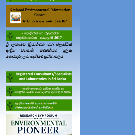
ශ්‍රී ලංකාවේ ක්‍රියාත්මක වන ප්ලාස්ටික්
ආශ්‍රිත ව්‍යාපෘති සම්බන්ධව මූලික
තොරතුරු ලබා ගැනීමේ ප්‍රශ්නාවලිය