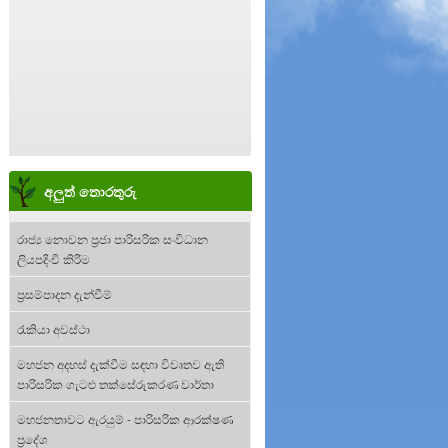
අලුත් තොරතුරු
රාජ්‍ය නොවන ප්‍රජා පාරිසරික සංවිධාන
ලියපදිංචි කිරීම
ප්‍රසම්පාදන දැන්වීම්
රැකියා අවස්ථා
මහජන අදහස් දැක්වීම සඳහා විවෘතව ඇති
පාරිසරික ගැටළු තක්සේරුකරණ වාර්තා
මහජනතාවට ඇරයුම් - පාරිසරික ආරක්ෂණ
ප්‍රදේශ