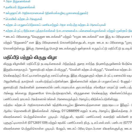
•
அரச நிறுவனங்கள்
•
தனியார் நிறுவனங்கள்
•
உள்ளூராட்சி அதிகாரசபைகள் (திண்மக்கழிவு முகாமைத்துவம்)
•
பொலிஸ் சுற்றாடல் அலகுகள்
•
சுற்றாடல் பாதுகாப்பிற்காகப் பணியாற்றும் அரச சார்பற்ற சுற்றாடல் அமைப்புகள்
•
சுற்றாடல் நட்பு ரீதியான புத்தாக்கங்கள் (பாடசாலைகள்ஃ பல்கலைக்கழகங்கள் மற்றும் மூன்றாம் நி
• ஊடகப் பிரிவானது “வெகுஜன ஊடகங்கள்” மற்றும் “சமூக ஊடகங்கள்” என இரு உப பிரிவுகளை
மற்றும் “நிறுவனம்” என இரு பிரிவுகளைக் கொண்டுள்ளதுடன், சமூக ஊடக உப பிரிவானது “முகநூல்
கொண்டுள்ளது. இங்கு அனைத்து மொழி ஊடகங்களும் ஒன்றாகக் கருதப்பட்டு மதிப்பீட்டு நடவடிக்
மதிப்பீடு மற்றும் விருது விழா
விருது விழாவின் மதிப்பீட்டு நடவடிக்கைகள் அந்தந்தத் துறை சார்ந்த நிபுணர்குழுவினால் மேற்க
இறுதியானதாகும். “ஜனாதிபதி சுற்றாடல் விருது”, “வெள்ளி சுற்றாடல் விருது”, “வெண்கல சுற்றாடல் 
வெல்வதற்குப் போட்டியாளர்களுக்கு வாய்ப்புள்ளது. இந்த விருதுகளும் சுற்றாடல் நட்பு வகையில் வ
அலுமினியத் தகடுகள் பயன்படுத்தப்படுகின்றன. இலங்கையின் சுற்றாடல் பாதுகாப்பைப் பேணும்
ஜனாதிபதி அவர்களின் தலைமையில் பண்டாரநாயக்க ஞாபகார்த்த சர்வதேச மாநாட்டு மண்டபத்தி
அல்லது உங்களது நிறுவனமோ செயற்படுவதாயின், விருதுகளை வெல்வதற்கு விண்ணப்பிக்குமா
பணிப்பாளர் நாயகம் அவர்களால் உங்கள் அனைவருக்கும் அழைப்பு விடுக்கப்படுகின்றது.
மத்திய சுற்றாடல் அதிகாரசபையின் உத்தியோகபூர்வ இணையத்தளமான றறற.உநய.டம இற்குப் ப
ஆகிய தொலைபேசி இலக்கங்கள் அல்லது 0112888999 எனும் உடனடி அழைப்பு இலக்கத்தை அழைப
விவரங்களைப் பெற்றுக்கொள்ள முடியும். அத்துடன், உதவிப் பணிப்பாளர் கலாநிதி லக்மிணி ர
புளுகுட்டியாராச்சி (0712691109) மற்றும் உதவிப் பணிப்பாளர் திரு. டி.எம்.எஸ்.எஸ். பண்டா
விவரங்களை பெற்றுக்கொள்ள முடியும். மேலும், ஊடகப் பிரிவு தொடர்பான விவரங்களுக்கு ஊ