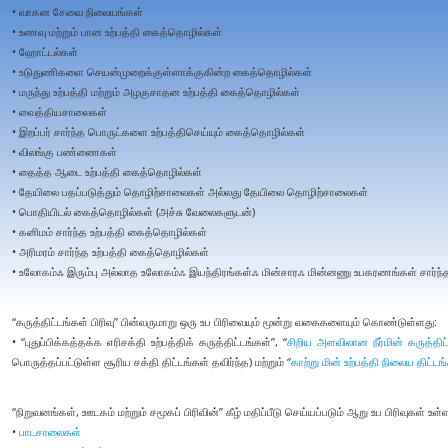
• வாகன சேவை நிலையங்கள்
• உணவு மற்றும் பான உற்பத்தி கைத்தொழில்கள்
• ஹோட்டல்கள்
• உடுதுணிகளை செயன்முறைக்குள்ளாக்குகின்ற கைத்தொழில்கள்
• மருந்து உற்பத்தி மற்றும் அழகுசாதன உற்பத்தி கைத்தொழில்கள்
• வைத்தியசாலைகள்
• இறப்பர் சார்ந்த பொருட்களை உற்பத்திசெய்யும் கைத்தொழில்கள்
• விலங்கு பண்ணைகள்
• தைத்த ஆடை உற்பத்தி கைத்தொழில்கள்
• தேயிலை பதப்படுத்தும் தொழிற்சாலைகள் அல்லது தேயிலை தொழிற்சாலைகள்
• பொதியிடல் கைத்தொழில்கள் (அச்சு வேலைகளுடன்)
• கனிமம் சார்ந்த உற்பத்தி கைத்தொழில்கள்
• அரிமரம் சார்ந்த உற்பத்தி கைத்தொழில்கள்
• உலோகம்ஃ இரும்பு அல்லாத உலோகம்ஃ இயந்திரங்கள்ஃ மின்சாரஃ மின்னணு உபகரணங்கள் சார்ந
“கருத்திட்டங்கள் பிரிவு” பின்வருமாறு ஒரு உப பிரிவையும் மூன்று வகைகளையும் கொண்டுள்ளது:
• “புதுப்பிக்கத்தக்க எரிசக்தி உற்பத்திக் கருத்திட்டங்கள்”, “
சிறிய அளவிலான நீர்மின் கருத்திட
பொருத்தப்பட்டுள்ள சூரிய சக்தி திட்டங்கள் தவிர்ந்த) மற்றும் “
காற்று மின் உற்பத்தி நிலைய திட்டங
“நிறுவனங்கள், ஊடகம் மற்றும் சமூகப் பிரிவின்” கீழ் மதிப்பீடு செய்யப்படும் ஆறு உப பிரிவுகள் உள
•
பாடசாலைகள்