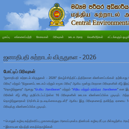
முகப்பு
எங்களைப்பற்றி
சேவைகள்
பிரிவுகள்
ஊடக அறை
வெளியீடுகள்
சட்டங்களும் ஒழுங
ஜனாதிபதி சுற்றாடல் விருதுகள - 2026
போட்டிப் பிரிவுகள்
“ஜனாதிபதி சுற்றாடல் விருதுகள் - 2026” நிகழ்ச்சித்திட்டத்திற்கான விண்ணப்பங்கள் தற்போது 
பிரிவு” மற்றும் “நிறுவனம், ஊடகம் மற்றும் சமூக பிரிவு” ஆகிய மூன்று பிரதான பிரிவுகளின் கீழ் இத
“தொழிற்துறை” ஆனது “
பெரிய அளவிலான
” மற்றும் “
சிறிய மற்றும் நடுத்தர அளவிலான
” என இர
பிரிவின் கீழ் கீழே குறிப்பிடப்பட்டுள்ள 16 பிரிவுகளின் ஊடாக விண்ணப்பிக்க முடியும். அந
தொழிற்துறைகள் (அச்சிடல் நடவடிக்கைகளுடன்)” ஆகிய இரு பிரிவுகளைத் தவிர்ந்த ஏனைய 14 ப
பிரிவுக்கு விண்ணப்பிக்க முடியும்.
• பொதுக் கழிவு சுத்திகரிப்பு முகாமைத்துவ அமைப்புகள்ஃ திண்மக் கழிவு மீட்புஃ மீள்சுழற்சிஃ அ
• இரசாயன உற்பத்தி கைத்தொழில்கள்