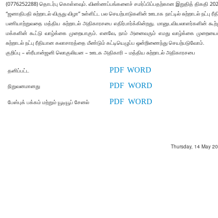
(0776252288) தொடர்பு கொள்ளவும். விண்ணப்பங்களைச் சமர்ப்பிப்பதற்கான இறுதித் திகதி 2026
“ஜனாதிபதி சுற்றாடல் விருது விழா” உள்ளிட்ட பல செயற்பாடுகளின் ஊடாக நாட்டில் சுற்றாடல் நட்பு ர
பணியாற்றுவதை மத்திய சுற்றாடல் அதிகாரசபை எதிர்பார்க்கின்றது. மானுடவியலாளர்களின் கூற்றுப்
மக்களின் கூட்டு வாழ்க்கை முறையாகும். எனவே, நாம் அனைவரும் எமது வாழ்க்கை முறை
சுற்றாடல் நட்பு ரீதியான கலாசாரத்தை மீண்டும் கட்டியெழுப்ப ஒன்றிணைந்து செயற்படுவோம்.
குறிப்பு – ஸ்ரீயான்ஜனி லொகுலியன – ஊடக அதிகாரி – மத்திய சுற்றாடல் அதிகாரசபை
PDF
WORD
தனிப்பட்ட
PDF
WORD
நிறுவனமானது
PDF
WORD
பேஸ்புக் பக்கம் மற்றும் யூடியூப் சேனல்
Thursday, 14 May 202