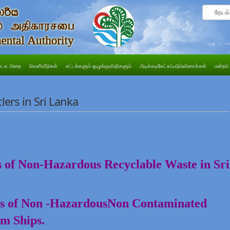
டக அறை
வெளியீடுகள்
சட்டங்களும் ஒழுங்குவிதிகளும்
அடிக்கடிகேட்கப்படும்வினாக்கள்
மன்றம்
lers in Sri Lanka
s of Non-Hazardous Recyclable Waste in Sri
rs of Non -HazardousNon Contaminated
m Ships.