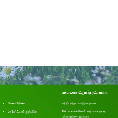
எங்களை தொடர்பு கொள்க
வெளியீடுகள்
மத்திய
சுற்றாடல்
அதிகாரசபை
செய்தித்தாள் குறியீட்டு
டென்சில்
கெப்பேகடுவ
மாவத்தை
104,
,
பத்தரமுல்லை
இலங்கை
.
,