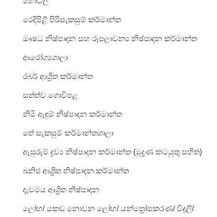
හෝටල්
රෙදිපිළි
පිරිසැකසුම්
කර්මාන්ත
ඖෂධ
නිෂ්පාදන
සහ
රූපලාවන්‍ය
නිෂ්පාදන
කර්මාන්ත
ආරෝග්‍ය
ශාලා
රබර්
ආශ්‍රිත
කර්මාන්ත
සත්ත්ව
ගොවිපළ
නිමි
ඇඳුම්
නිෂ්පාදන
කර්මාන්ත
තේ
සැකසුම්
කර්මාන්තශාලා
ඇසුරුම්
ද්‍රව්‍ය
නිෂ්පාදන
කර්මාන්ත
(
මුද්‍රණ
කටයුතු
සහිත
)
ඛනිජ
ආශ්‍රිත
නිෂ්පාදන
කර්මාන්ත
දැවමය
ආශ්‍රිත
නිෂ්පාදන
ලෝහ
/
යකඩ
නොවන
ලෝහ
/
යන්ත්‍රෝපකරණ
/
විදුලි
/