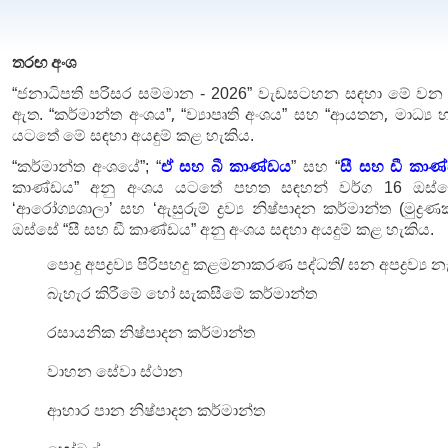
තරඟ අංශ
“ජනාධිපති පරිසර සම්මාන - 2026” වැඩසටහන සඳහා මේ වන ව
,
,
ඇත. “කර්මාන්ත අංශය”
“
ව්‍යාපෘති අංශය” සහ “ආයතන
මාධ්‍ය
යටතේ මේ සඳහා අයඳුම් කළ හැකිය.
“කර්මාන්ත අංශයේ”; “
ඒ සහ බී කාණ්ඩය
” සහ “
සී සහ ඩී කාණ
කාණ්ඩය” අනු අංශය යටතේ පහත සඳහන් වර්ග 16 ඔස්ස
‘
ආරෝග්‍ය
ශාලා
’ සහ
‘
ඇසුරුම්
ද්‍රව්‍ය
නිෂ්පාදන
කර්මාන්ත
(
මුද්‍රණ
ඔස්සේ
“
සී සහ ඩී කාණ්ඩය
” අනු අංශය සඳහා අයදුම් කළ හැකිය.
පොදු
අපද්‍රව්‍ය
පිරිපහදු
කළමනාකරණ
පද්ධති
/
ඝන
අපද්‍රව්‍ය
න
බැහැර
කිරීමේ
හෝ
සැකසීමේ
කර්මාන්ත
රසායනික
නිෂ්පාදන
කර්මාන්ත
වාහන
සේවා
ස්ථාන
ආහාර
පාන
නිෂ්පාදන
කර්මාන්ත