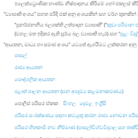
ඉලෙක්ට්‍රොණික
භාණ්ඩ
නිෂ්පාදනය
කිරීමේ
හෝ
එකලස්
කි
“ව්‍යාපෘති අංශය” පහත පරිදි එක් අනු අංශයකින් සහ වර්ග තුනකින
“පුනර්ජනනීය
බලශක්ති
උත්පාදන
ව්‍යාපෘති”
(“
කුඩා
පරිමාන
(වහල මත ඉදිකර ඇති සූර්ය බල ව්‍යාපෘති හැර) සහ “
සුළං
විදු
,
“ආයතන
මාධ්‍ය හා සමාජ අංශය” යටතේ ඇගයීමට ලක්කරන අනු 
පාසල්
රාජ්‍ය
ආයතන
පෞද්ගලික
ආයතන
පළාත් පාලන ආයතන (ඝන අපද්‍රව්‍ය කළමනාකරණය)
පොලිස් පරිසර ඒකක
සිංහල
දෙමළ
ඉංග්‍රීසි
පරිසර
සංරක්ෂණය
සඳහා
කටයුතු
කරන
රාජ්‍ය
නොවන
පරි
පරිසර
හිතකාමී
නව
නිර්මාණ
(
පාසල්
/
විශ්වවිද්‍යාල
සහ
තෘතී