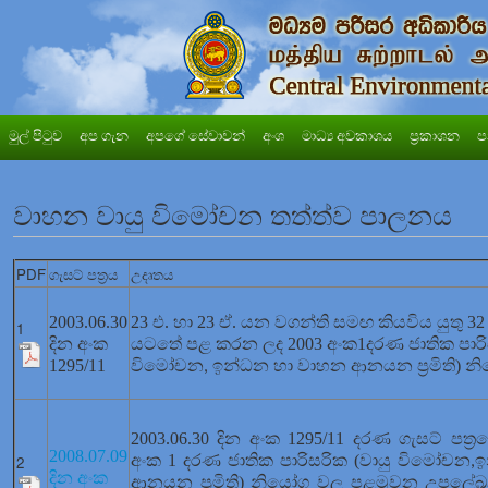
මුල් පිටුව
අප ගැන
අපගේ සේවාවන්
අංශ
මාධ්‍ය අවකාශය
ප්‍රකාශන
ප
වාහන වායු විමෝචන තත්ත්ව පාලනය
PDF
ගැසට් පත්‍රය
උදෘතය
2003.06.30
23 එ. හා 23 ඒ. යන වගන්ති සමඟ කියවිය යුතු 
1
දින අංක
යටතේ පළ කරන ලද 2003 අංක1දරණ ජාතික පාරිස
1295/11
විමෝචන
ඉන්ධන හා වාහන ආනයන ප්‍රමිති) න
,
2003.06.30 දින අංක 1295/11 දරණ ගැසට් පත්
2008.07.09
අංක 1 දරණ ජාතික පාරිසරික (වායු විමෝචන
ඉ
2
,
දින අංක
ආනයන ප්‍රමිති) නියෝග වල පළමුවන උපල