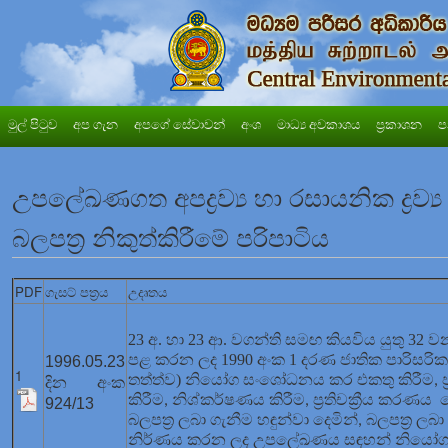
මුල් පිටුව
අප ගැන
අපගේ සේවාවන්
අංශ
මාධ්‍ය අවකාශය
ප්‍රකාශන
ප
උපලේඛණගත අපද්‍රව්‍ය හා රසායනික ද්‍
බලපත්‍ර නිකුත්කිරීමේ පරිපාටිය
PDF
ගැසට් පත්‍රය
උදෘතය
23 අ. හා 23 ආ. වගන්ති සමඟ කියවිය යුතු 32
පළ කරන ලද 1990 අංක 1 දරණ ජාතික පාරිසර
1996.05.23
1
තත්ත්ව) නියෝග සංශෝධනය කර එකතු කිරීම
,
දින අංක
කිරීම
නිශ්කර්ෂණය කිරීම
ප්‍රතිචක්‍රීය කරණය
,
,
924/13
බලපත්‍ර ලබා ගැනීම හඳුන්වා දෙමින්
බලපත්‍ර ලබා ග
,
නිර්ණය කරන ලද උපලේඛණය සඳහන් නිය