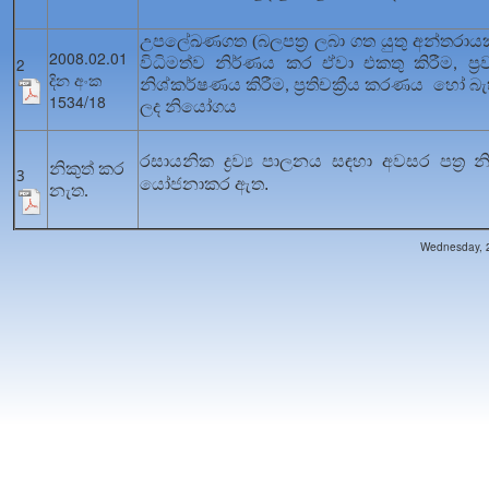
උපලේඛණගත (බලපත්‍ර ලබා ගත යුතු අන්තරායකාරී 
2008.02.01
විධිමත්ව නිර්ණය කර ඒවා එකතු කිරීම
ප්
2
,
දින අංක
නිශ්කර්ෂණය කිරීම
ප්‍රතිචක්‍රීය කරණය හෝ 
,
1534/18
ලද නියෝගය
රසායනික ද්‍රව්‍ය පාලනය සඳහා අවසර පත්‍ර නික
නිකුත් කර
3
යෝජනාකර ඇත.
නැත.
Wednesday, 