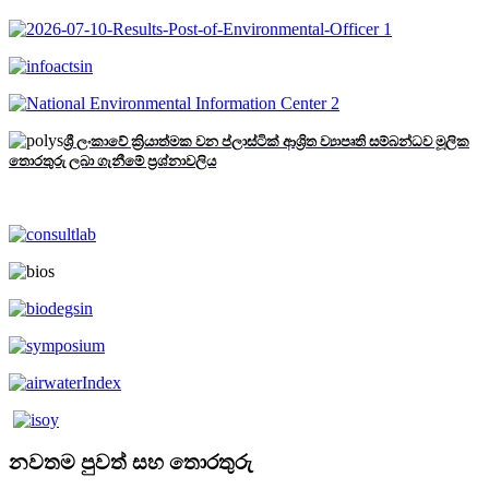
ශ්‍රී ලංකාවේ ක්‍රියාත්මක වන ප්ලාස්ටික් ආශ්‍රිත ව්‍යාපෘති සම්බන්ධව මූලික
තොරතුරු ලබා ගැනීමේ ප්‍රශ්නාවලිය
නවතම පුවත් සහ තොරතුරු