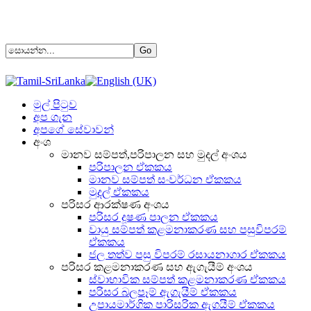
මුල් පිටුව
අප ගැන
අපගේ සේවාවන්
අංශ
මානව සම්පත්,පරිපාලන සහ මුදල් අංශය
පරිපාලන ඒකකය
මානව සම්පත් සංවර්ධන ඒකකය
මුදල් ඒකකය
පරිසර ආරක්ෂණ අංශය
පරිසර දූෂණ පාලන ඒකකය
වායු සම්පත් කළමනාකරණ සහ පසුවිපරම්
ඒකකය
ජල තත්ව පසු විපරම් රසායනාගාර ඒකකය
පරිසර කළමනාකරණ සහ ඇගැයීම් අංශය
ස්වාභාවික සම්පත් කළමනාකරණ ඒකකය
පරිසර බලපෑම් ඇගැයීම් ඒකකය
උපායමාර්ගික පාරිසරික ඇගයීම් ඒකකය