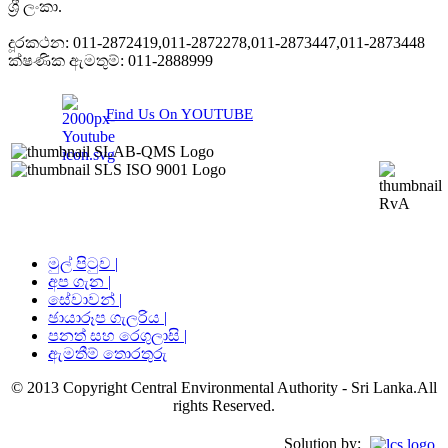
ශ්‍රී ලංකා.
දූරකථන: 011-2872419,011-2872278,011-2873447,011-2873448
ක්ෂණික ඇමතුම්: 011-2888999
Find Us On YOUTUBE
මුල් පිටුව |
අප ගැන |
සේවාවන් |
ඡායාරූප ගැලරිය |
පනත් සහ රෙගුලාසි |
ඇමතීම් තොරතුරු
© 2013 Copyright Central Environmental Authority - Sri Lanka.All
rights Reserved.
Solution by: