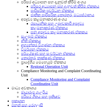
පරිසර අධ්‍යාපන සහ දැනුවත් කිරීම් අංශය
පරිසර අධ්‍යාපන සහ දැනුවත් කිරීම් ඒකකය
පාරිසරික ප්‍රවර්ධන ඒකකය
ජාතික පාරිසරික තොරතුරු මධ්‍යස්ථානය
අපද්‍රව්‍ය කළමනාකරණ අංශය
රසායනික සහ උපද්‍රවකාරී අපද්‍රව්‍ය
කළමනාකරණ ඒකකය
ඝන අපද්‍රව්‍ය කළමනාකරණ ඒකකය
සැලසුම් ඒකකය
නීති ඒකකය
අභ්‍යන්තර විගණන ඒකකය
විමර්ශන ඒකකය
පර්යේෂණ සහ සංවර්ධන ඒකකය
තොරතුරු තාක්ෂණ ඒකකය
ප්‍රාදේශීය මෙහෙයුම් ඒකකය
Regional Operation Unit
Compliance Monitoring and Complaint Coordinating
Unit
Compliance Monitoring and Complaint
Coordinating Unit
මාධ්‍ය අවකාශය
ඡායාරූප ගැලරිය
පරිසර ගීතය සහ ප්‍රතිඥාව
ප්‍රකාශන
පනත් සහ රෙගුලාසි