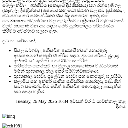
පුස්තකාල පිහිටුවා ඇත. රූමස්සල (ගාල්ල දිස්ත්‍රික්කය),
බෙල්ලන්විල - අත්තිඩිය (කොළඹ දිස්ත්‍රික්කය) සහ රන්දෙණිගල
(කෑගල්ල දිස්ත්‍රික්කය) සොබාකෙත මධ්‍යස්ථාන වල එම පුස්තකාල
ස්ථාපනය කර සම්බන්ධීකරණය සිදු කෙරෙන අතර, එම
සොබාකෙත මධ්‍යස්ථාන වල පැවැත්වෙන ක්‍රියාකාරී වැඩසටහන්
වලට සහභාගි වන අය සඳහා මෙම පුස්තකාලය පරිහරණය
කිරිමට අවස්ථාව සලසා ඇත.
ප්‍රධාන කාර්යයන්,
සියලු වර්ගවල පාරිසරික පාඨකයින්ගේ තොරතුරු
අවශ්‍යතාවන් සම්පුර්ණ කිරීම සඳහා ‍අවශ්‍ය පරිසර මුලාශ්‍ර
අත්පත් කරගැනීම හා සංවර්ධනය කිරීම.
පාරිසරික තොරතුරු හා මුලාශ්‍ර සහයෝගිතා වැඩසටහන්
මගින් පුස්තකාල ජාල අතර සම්බන්ධීකරණය.
පුස්තකාල සේවා, ප්‍රලේඛන සේවා සහ තොරතුරු සැපයීම.
කලාපීය සහ අන්තර් ජාතික පාරිසරික තොරතුරු පද්ධතීන්
සමග සම්බන්ධවීම මගින් පාරිසරික තොරතුරු ලබාගැනීම
සහ බෙදා හැරීම.
Tuesday, 26 May 2026 10:34 අවසන් වර ට යාවත්කාල කළ
දිනය