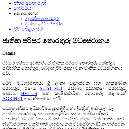
නිතර අසන පැන
ෆෝරමය
අප අමතන්න
ඇමතීම් තොරතුරු
ප්‍රශ්න ඉදිරිපත් කිරීම
පිටු පෙළගැස්ම
ජාතික පරිසර තොරතුරු මධ්‍යස්ථානය
Details
මධ්‍යම පරිසර අධිකාරියේ ජාතික පරිසර තොරතුරු කේන්ද්‍රය,
පාරිසරික තොරතුරු බෙදාහැරීම සඳහා වන ජාතික මධ්‍යස්ථානය
වේ.
මෙම මධ්‍යස්ථානය, ශ්‍රී ලංකා විද්‍යාත්මක සහ තාක්ෂණික
තොරතුරු ජාලය
SLISTINET
, සෞඛ්‍ය පුස්තකාල තොරතුරු
සේවය
HELLIS
සහ කෘෂිකාර්මික තොරතුරු ජාලයෙහි
AGRINET
සාමාජිකත්වය දරයි.
මධ්‍යම පරිසර අධිකාරියේ ප්‍රාදේශීය හා දිස්ත්‍රික් කාර්යාල වල
පවතින තොරතුරු අවශ්‍යතා සැපිරීම සඳහා ජාතික පරිසර
තොරතුරු මධ්‍යස්ථානය විසින් තොරතුරු ජාලයක් ස්ථාපනය කර
තිබේ.එමගින් තෝරාගත් සොබාකෙත මධ්‍යස්ථාන 03 ක පාරිසරික