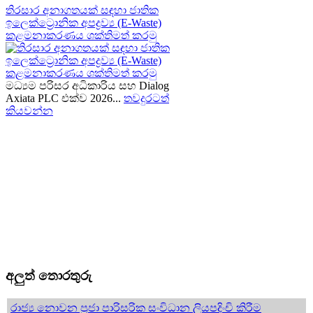
තිරසාර අනාගතයක් සඳහා ජාතික
ඉලෙක්ට්‍රොනික අපද්‍රව්‍ය (E-Waste)
කළමනාකරණය ශක්තිමත් කරමු
මධ්‍යම පරිසර අධිකාරිය සහ Dialog
Axiata PLC එක්ව 2026...
තවදුරටත්
කියවන්න
අලුත් තොරතුරු
රාජ්‍ය නොවන ප්‍රජා පාරිසරික සංවිධාන ලියපදිංචි කිරීම