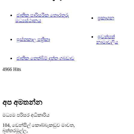
ජාතික පාරිසරික තොරතුරු
ප්‍රකාශන
මධ්‍යස්ථානය
පුවත්පත්
පුස්තකාල පත්‍රිකා
නාමාවලිය
ජාතික තෙත්බිම් දත්ත ගබඩාව
4966 Hits
අප අමතන්න
මධ්‍යම පරිසර අධිකාරිය
104, ඩෙන්සිල් කොබ්බෑකඩුව මාවත,
බත්තරමුල්ල,