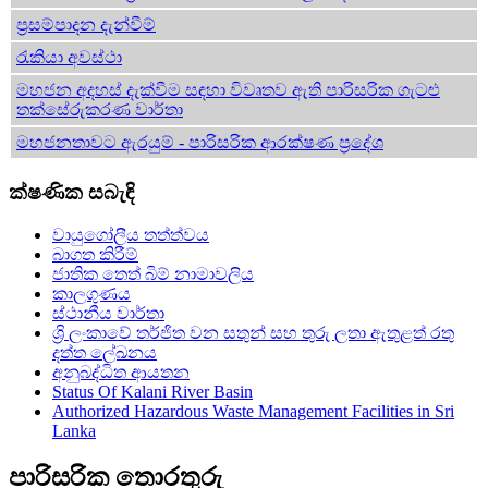
ප්‍රසම්පාදන දැන්වීම්
රැකියා අවස්ථා
මහජන අදහස් දැක්වීම සඳහා විවෘතව ඇති පාරිසරික ගැටළු
තක්සේරුකරණ වාර්තා
මහජනතාවට ඇරයුම් - පාරිසරික ආරක්ෂණ ප්‍රදේශ
ක්ෂණික සබැඳි
වායුගෝලීය තත්ත්වය
බාගත කිරීම්
ජාතික තෙත් බිම් නාමාවලිය
කාලගුණය
ස්ථානීය වාර්තා
ශ්‍රි ලංකාවේ තර්ජිත වන සතුන් සහ තුරු ලතා ඇතුළත් රතු
දත්ත ලේඛනය
අනුබද්ධිත ආයතන
Status Of Kalani River Basin
Authorized Hazardous Waste Management Facilities in Sri
Lanka
පාරිසරික තොරතුරු