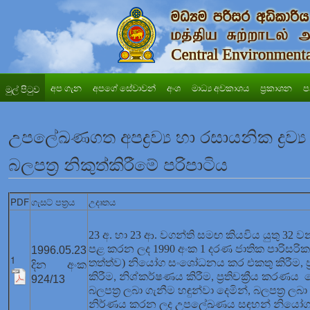
අප ගැන
අපගේ සේවාවන්
අංශ
මාධ්‍ය අවකාශය
ප්‍රකාශන
ප
මුල් පිටුව
උපලේඛණගත අපද්‍රව්‍ය හා රසායනික ද්‍
බලපත්‍ර නිකුත්කිරීමේ පරිපාටිය
PDF
ගැසට් පත්‍රය
උදෘතය
23 අ. හා 23 ආ. වගන්ති සමඟ කියවිය යුතු 32
පළ කරන ලද 1990 අංක 1 දරණ ජාතික පාරිසර
1996.05.23
1
තත්ත්ව) නියෝග සංශෝධනය කර එකතු කිරීම
,
දින අංක
කිරීම
නිශ්කර්ෂණය කිරීම
ප්‍රතිචක්‍රීය කරණය
,
,
924/13
බලපත්‍ර ලබා ගැනීම හඳුන්වා දෙමින්
බලපත්‍ර ලබා ග
,
නිර්ණය කරන ලද උපලේඛණය සඳහන් නිය