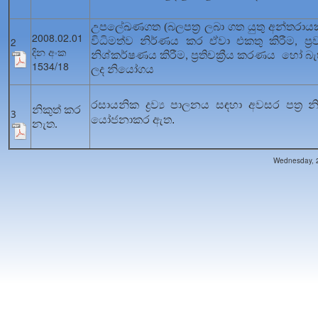
උපලේඛණගත (බලපත්‍ර ලබා ගත යුතු අන්තරායකාරී 
2008.02.01
විධිමත්ව නිර්ණය කර ඒවා එකතු කිරීම
ප්
2
,
දින අංක
නිශ්කර්ෂණය කිරීම
ප්‍රතිචක්‍රීය කරණය හෝ 
,
1534/18
ලද නියෝගය
රසායනික ද්‍රව්‍ය පාලනය සඳහා අවසර පත්‍ර නික
නිකුත් කර
3
යෝජනාකර ඇත.
නැත.
Wednesday, 