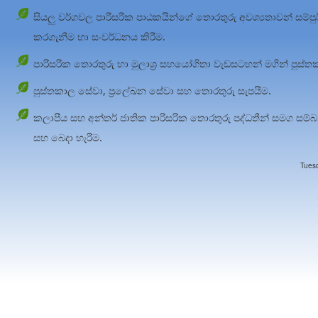
සියලු වර්ගවල පාරිසරික පාඨකයින්ගේ තොරතුරු අවශ්‍යතාවන් සම්පුර්ණ 
කරගැනීම හා සංවර්ධනය කිරීම.
පාරිසරික තොරතුරු හා මුලාශ්‍ර සහයෝගිතා වැඩසටහන් මගින් පුස
පුස්තකාල සේවා, ප්‍රලේඛන සේවා සහ තොරතුරු සැපයීම.
කලාපීය සහ අන්තර් ජාතික පාරිසරික තොරතුරු පද්ධතීන් සමග සම්බ
සහ බෙදා හැරීම.
Tues