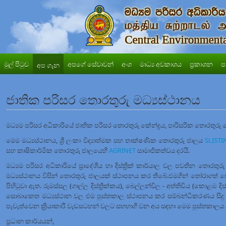
මුල් පිටුව
අපගේ සේවාවන්
අංශ
මාධ්‍ය අවකාශය
ප්‍රකාශන
ප
අප ගැන
ජාතික පරිසර තොරතුරු මධ්‍යස්ථානය
මධ්‍යම පරිසර අධිකාරියේ ජාතික පරිසර තොරතුරු කේන්ද්‍රය, පාරිසරික තොරතුරු
මෙම මධ්‍යස්ථානය, ශ්‍රී ලංකා විද්‍යාත්මක සහ තාක්ෂණික තොරතුරු ජාලය
SLISTI
සහ කෘෂිකාර්මික තොරතුරු ජාලයෙහි
AGRINET
සාමාජිකත්වය දරයි.
මධ්‍යම පරිසර අධිකාරියේ ප්‍රාදේශීය හා දිස්ත්‍රික් කාර්යාල වල පවතින තොරතු
මධ්‍යස්ථානය විසින් තොරතුරු ජාලයක් ස්ථාපනය කර තිබේ.එමගින් තෝරාගත් ස
පිහිටුවා ඇත. රූමස්සල (ගාල්ල දිස්ත්‍රික්කය), බෙල්ලන්විල - අත්තිඩිය (කොළඹ දිස
සොබාකෙත මධ්‍යස්ථාන වල එම පුස්තකාල ස්ථාපනය කර සම්බන්ධීකරණය සිද
පැවැත්වෙන ක්‍රියාකාරී වැඩසටහන් වලට සහභාගි වන අය සඳහා මෙම පුස්තකාල
ප්‍රධාන කාර්යයන්,