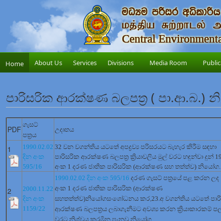
About Us
Services
Divisions
Media Room
Public
Home
පාරිසරික ආරක්ෂණ බලපත්‍ර ( පා.ආ.බ.) නි
ගැසට්
PDF
උදෘතය
පත්‍රය
1990.02.02
32 වන වගන්තිය යටතේ අපද්‍රව්‍ය පරිසරයට බැහැර කිරීම සඳහා
1
දින අංක
පාරිසරික ආරක්ෂණ බලපත්‍ර ක්‍රියාවලිය මුල් වරට හඳුන්වා දුන් 1
595/16
අංක 1 දරණ ජාතික පාරිසරික (ආරක්ෂණ සහ තත්ත්ව) නියෝග.
1990.02.02 දින අංක 595/16
දරණ ගැසට් පත්‍රයේ පළ කරන ලද
අංක 1 දරණ ජාතික පාරිසරික (ආරක්ෂණ
2000.11.22
2
දින අංක
සහතත්ත්ව)නියෝගසංශෝධනය කර
23.අ වගන්තිය යටතේ පාර
,
1159/22
ආරක්ෂණ බලපත්‍රය ලබාගැනීමට අවශ්‍ය කරන ක්‍රියාකාරකම් පල
වරට නිශ්චය කරමින පැනවූ නියෝග.