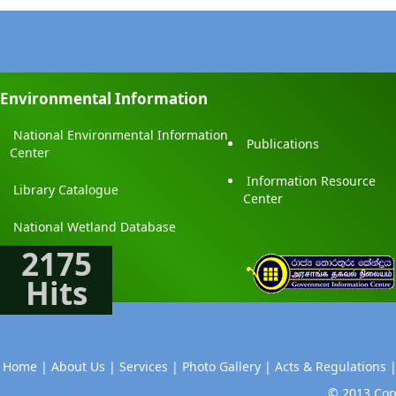
Environmental Information
National Environmental Information
Publications
Center
Information Resource
Library Catalogue
Center
National Wetland Database
2175
Hits
Home |
About Us |
Services |
Photo Gallery |
Acts & Regulations 
© 2013 Copy