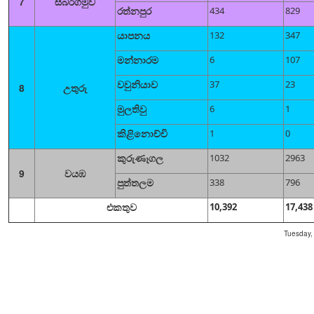
7
සබරගමුව
රත්නපුර
434
829
යාපනය
132
347
මන්නාරම
6
107
වවුනියාව
37
23
8
උතුරු
මුලතිවු
6
1
කිළිනොච්චි
1
0
කුරුණෑගල
1032
2963
9
වයඹ
පුත්තලම
338
796
එකතුව
10,392
17,438
Tuesday,