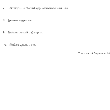
7. புவிச்சரிதவியல் அளவீடு மற்றும் சுரங்கங்கள் பணியகம்
8. இலங்கை சுற்றுலா சபை
9. இலங்கை மகாவலி அதிகாரசபை
10. இலங்கை முதலீட்டு சபை
Thursday, 14 September 202