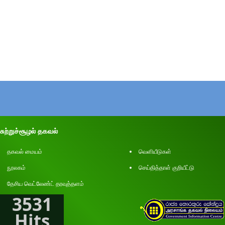
சுற்றுச்சூழல் தகவல்
தகவல் மையம்
வெளியீடுகள்
நூலகம்
செய்தித்தாள் குறியீட்டு
தேசிய வெட்லேண்ட் தரவுத்தளம்
3531
Hits