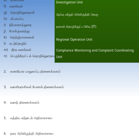
Investigation Unit
f) வனங்கள்
g) தொழில்துறைகள்
ஆய்வு மற்றும் அபிவிருத்தி அலகு
h) வீடமைப்பு
i) நிர்மாணத்துறை
தகவல் தொழில்நுட்ப பிரிவு (IT)
j) போக்குவரத்து
k) நெடுஞ்சாலைகள்
Regional Operation Unit
l) கடற்றொழில்
m) நீரக வளங்கள்
Compliance Monitoring and Complaint Coordinating
n) பெருந்தோட்டக் தொழில்துறைகள்
Unit
2. கரையோர பாதுகாப்பு திணைக்களம்
3. வனசீவராசிகள் பேணல் திணைக்களம்
4. வனத் திணைக்களம்
5. மத்திய சுற்றாடல் அதிகாரசபை
6. நகர அபிவிருத்தி அதிகாரசபை