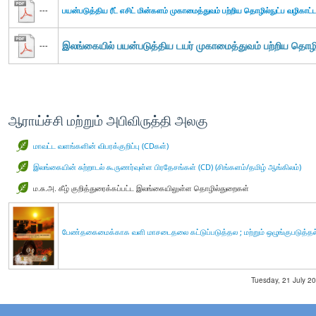
---
பயன்படுத்திய ரீட் எசிட் மின்களம் முகாமைத்துவம் பற்றிய தொழில்நுட்ப வழிகாட்ட
இலங்கையில் பயன்படுத்திய டயர் முகாமைத்துவம் பற்றிய தொழில
---
ஆராய்ச்சி மற்றும் அபிவிருத்தி அலகு
மாவட்ட வளங்களின் விபரக்குறிப்பு (CDகள்)
இலங்கையின் சுற்றாடல் கூருணர்வுள்ள பிரதேசங்கள் (CD) (சிங்களம்/தமிழ் ஆங்கிலம்)
ம.சு.அ. கீழ் குறித்துரைக்கப்பட்ட இலங்கையிலுள்ள தொழில்துறைகள்
பேண்தகைமைக்காக வளி மாசடைதலை கட்டுப்படுத்தல ; மற்றும் ஒழுங்குபடுத்தல் 
Tuesday, 21 July 20