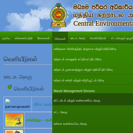
முகப்பு
எங்களைப்பற்றி
சேவைகள்
ஊடக அறை
வெளியீடுகள்
சட்டங்களும் ஒழுங
பிரிவுகள்
மனிதவள அபிவிருத்தி, நிருவாக மற்றும் நிதிப்பிரிவு
வெளியீடுகள்
சுற்றாடல் மாசுறுதல் கட்டுப்பாட்டுப் பிரிவு
சுற்றாடல் முகாமைத்துவ மற்றும் மதிப்பீட்டுப் பிரிவு
ஊடக அலகு
சுற்றாடல் கல்வி மற்றும் விழிப்பூட்டல் பிரிவு
வெளியீடுகள்
Waste Management Division
திட்டமிடல் மற்றும் கண்காணிப்பு அலகு
பரிசர புவத்
சட்ட அலகு
சங்கித்த – கவிதை
உள்ளக கணக்காய்வு அலகு