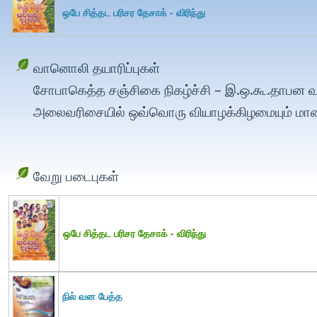
ஒபே சித்தட பரிசர தேசாக் - விரிந்து
வானொலி தயாரிப்புகள்
சோபாகெத்த சஞ்சிகை நிகழ்ச்சி – இ.ஒ.கூ.தாபன வா
அலைவரிசையில் ஒவ்வொரு வியாழக்கிழமையும் மாலை 
வேறு படைபுகள்
ஒபே சித்தட பரிசர தேசாக் - விரிந்து
நில் வன பேத்த