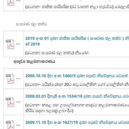
---
(සටහන- ජාතික පාරිසරික (රථ වාහන නළා හැඬවීම) රෙගුලාස
සංසරණ ජල තත්ව
2019 අංක 01 දරන ජාතික පාරිසරික ( සංසරණ ජල තත්ව ) 
---
of 2019
(සටහන: සංසරණ ජල තත්ව) නියෝග
අපද්‍රව්‍ය කළමනාකරණය
2006.10.10 දින අංක 1466/5 දරන ගැසට් නිවේදනය යටත
---
(සටහන- මයික්රෝාන 20ට අඩු පොලිතීන් හෝ පොලිතීන් නිෂ
2008.02.01 දිනැති අංක 1534/18 දරන ගැසට් නිවේදනය ය
---
(සටහන- කසළ සහ උපලේඛනගත අපද්‍රව්‍ය කළමනාකරණයේ ද
කිරීම සඳහා බලපත්‍ර ලබා දීම)
2009.11.10 දින අංක 1627/19 දරන ගැසට් නිවේදනය යට
---