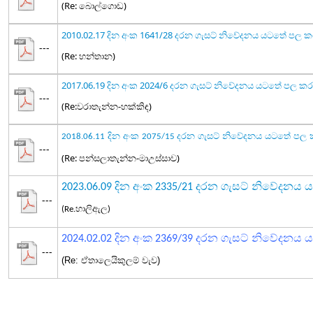
(Re: බොල්ගොඩ)
2010.02.17 දින අංක 1641/28 දරන ගැසට් නිවේදනය යටතේ පල 
---
(Re: හන්තාන)
2017.06.19 දින අංක 2024/6 දරන ගැසට් නිවේදනය යටතේ පල ක
---
(Re:වරාතැන්න-හක්කිඳ)
දින අංක
දරන ගැසට් නිවේදනය යටතේ පල 
2018.06.11
2075/15
---
(Re: පන්සලාතැන්න-මාඋස්සාව)
2023.06.09 දින අංක 2335/21 දරන ගැසට් නිවේදන
---
(Re.හාලිඇල)
දින අංක
දරන ගැසට් නිවේදනය
ය
2024.02.02
2369/39
---
(Re: ඒතාලෙයිකුලම් වැව)