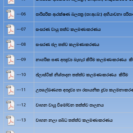
---06
පාරිසරික ආරක්ෂණ බලපත්‍ර (පා:ආ:බ:) අභියාචනා පරිපා
---07
සංසරණ වායු තත්ව කලමණාකරණය
---08
සංසරණ ජල තත්ව කලමණාකරණය
---09
නාගරික ඝණ අපද්‍රව්‍ය බැහැර කිරීම කලමණාකරණය කි
---10
ප්ලාස්ටික් නිශ්පාදන තත්ත්ව කලමණාකරණය කිරීම
---11
උපලේඛණගත අපද්‍රව්‍ය හා රසායනික ද්‍රව්‍ය කලමනාකරණ
---12
වාහන වායු විමෝචන තත්ත්ව පාලනය
---13
වාහන නලා ශබ්ධ තත්ත්ව කලමණාකරණය