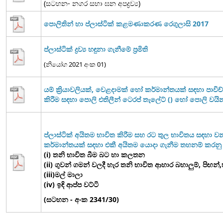
(සටහන- නගර සභා ඝන අපද්‍රව්‍ය)
පොලිතින් හා ප්ලාස්ටික් කළමණාකරණ රෙගුලාසි 2017
ප්ලාස්ටික් ද්‍රව්‍ය හඳුනා ගැනීමේ ප්‍රමිති
(නියෝග 2021 අංක 01)
යම් ක්‍රියාවලියක්, වෙළදාමක් හෝ කර්මාන්තයක් සඳහා පාවිච්ච
කිරීම සඳහා පොලි එතිලීන් ටෙරප් තැලේට් () හෝ පොලි වයිනයිල්
ප්ලාස්ටික් අයිතම භාවිත කිරීම සහ රට තුල භාවිතය සඳහා ව
කර්මාන්තයක් සඳහා එකී අයිතම යොදා ගැනීම තහනම් කරනු
(i) තනි භාවිත බීම බට හා කලතන
(ii) ගුවන් ගමන් වලදී හැර තනි භාවිත ආහාර බහාලුම්, පිඟන්,හැ
(iii)මල් මාලා
(iv) ඉඳි ආප්ප වට්ටි
(සටහන - අංක 2341/30)