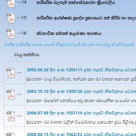
---14
පාරිසරික බලපෑම් තක්සේරුකරන ක්‍රියාවලිය
---15
පාරිසරික ආරක්ෂණ ප්‍රදේශ ප්‍රකාශයට පත් කිරීම හා පා
---16
ස්වභාවික සම්පත් කළමණා කරණය
ජාතික පාරිසරික පණත යටතේ නිකුත් කර ඇති නියෝග හා රෙගුලාසි (නියමයන්)
වායු තත්ත්වය
2003.06.30 දින අංක 1295/11 දරන ගැසට් නිවේදනය යටත
---
(සටහන- වායු විමෝචන, ඉන්ධන සහ රථ වාහන ආනයන ප්‍රමිත
2003.10.10 දින අංක 1309/20 දරන ගැසට් නිවේදනය යට
---
(සටහන- ඕසෝන් ඝනත්වය අඩු කරන රසායනික සංයෝග භාව
2008.07.09 දින අංක 1557/14 දරන ගැසට් නිවේදනය යට
---
(සටහන- රථ වාහන වලින් විමෝචනය කෙරෙන ද්‍රව්‍ය පිළිබඳ ප්
2008.08.15 දින අංක 1562/22 දරන ගැසට් නිවේදනය යටත