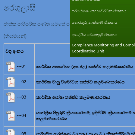
රෙගුලාසි
පර්යේෂණ සහ සංවර්ධන ඒකකය
තොරතුරු තාක්ෂණ ඒකකය
ජාතික පාරිසරික පණත යටතේ පරිසර කලමණාකරණය සඳහා නිකුත
ප්‍රාදේශීය මෙහෙයුම් ඒකකය
(නියමයන්)
Compliance Monitoring and Compl
වගු අංකය
සාරාංශය
Coordinating Unit
---01
කාර්මික අපසන්දන (අප ජල) තත්ත්ව කලමණාකරණය
---02
කාර්මික වායු විමෝචන තත්ත්ව කලමණාකරණය
---03
කාර්මික ඝෝෂා තත්ත්ව කලමණාකරණය
යාන්ත්‍රික පිපුරුම් ක්‍රියාකාරකම්, ඉදිකිරීම් ක්‍ර
---04
කලමණාකරණය
---05
පාරිසරික ආරක්ෂණ බලපත්‍ර ( පා.ආ.බ.) නිකුත්කිරීමේ පර