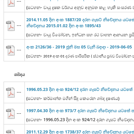
---
(සටහන- වායු දූෂක වර්ගය අනුව අනුමත කළ හැකි සංසරණ වාය
2014.11.05 දින අංක 1887/20 දරන ගැසට් නිවේදනය යටත
---
නිවේදනය 2015.01.02 දින අංක 1895/43
(සටහන- වායු විමෝචන, ඉන්ධන සහ රථ වාහන ආනයන ප්‍රමිත
අංක 2126/36 - 2019 ජූනි මස 05 වැනි බදාදා - 2019-06-05
---
(සටහන-
2019 අංක 01 දරණ පාරිසරික ( ස්ථානීය ප්‍රබව විමෝච
ශබ්දය
1996.05.23 දින අංක 924/12 දරන ගැසට් නිවේදනය යටත
---
(සටහන- කර්මාන්ත මගින් සිදු කෙරෙන ශබ්ද දූෂණය)
1997.04.30 දින අංක 973/7 දරන ගැසට් නිවේදනය යටතේ
---
(සටහන- 1996.05.23 දින අංක 924/12 දරන ගැසට් නිවේද
2011.12.29 දින අංක 1738/37 දරන ගැසට් නිවේදනය යට