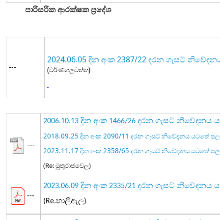
පාරිසරික ආරක්ෂක ප්‍රදේශ
2024.06.05 දින අංක 2387/22 දරන ගැසට් නිවේ
---
(වර්ණගලවත්ත)
2006.10.13 දින අංක 1466/26 දරන ගැසට් නිවේදන
2018.09.25 දින අංක 2090/11 දරන ගැසට් නිවේදනය යටතේ 
---
2023.11.17 දින අංක 2358/65 දරන ගැසට් නිවේදනය යටතේ 
(Re: මුතුරාජවෙල)
2023.06.09 දින අංක 2335/21 දරන ගැසට් නිවේදන
---
(Re.හාලිඇල)