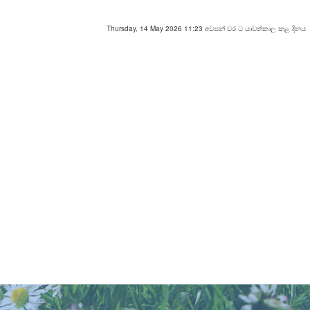
Thursday, 14 May 2026 11:23 අවසන් වර ට යාවත්කාල කළ දිනය