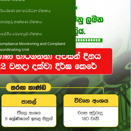
ර්යේෂණ සහ සංවර්ධන ඒකකය
ොරතුරු තාක්ෂණ ඒකකය
්‍රාදේශීය මෙහෙයුම් ඒකකය
ompliance Monitoring and Complaint
oordinating Unit