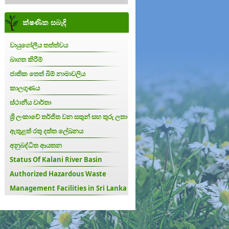
ක්ෂණික සබැඳි
වායුගෝලීය තත්ත්වය
බාගත කිරීම්
ජාතික තෙත් බිම් නාමාවලිය
කාලගුණය
ස්ථානීය වාර්තා
ශ්‍රි ලංකාවේ තර්ජිත වන සතුන් සහ තුරු ලතා
ඇතුළත් රතු දත්ත ලේඛනය
අනුබද්ධිත ආයතන
Status Of Kalani River Basin
Authorized Hazardous Waste
Management Facilities in Sri Lanka