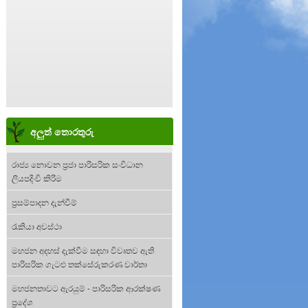
අලුත් තොරතුරු
රාජ්‍ය නොවන ප්‍රජා පාරිසරික සංවිධාන
ලියපදිංචි කිරීම
ප්‍රසම්පාදන දැන්වීම්
රැකියා අවස්ථා
මහජන අදහස් දැක්වීම සඳහා විවෘතව ඇති
පාරිසරික ගැටළු තක්සේරුකරණ වාර්තා
මහජනතාවට ඇරයුම් - පාරිසරික ආරක්ෂණ
ප්‍රදේශ