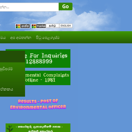
මය
අප අමතන්න
පිටු පෙළගැස්ම
ුවිපරම්
ාර ඒකකය