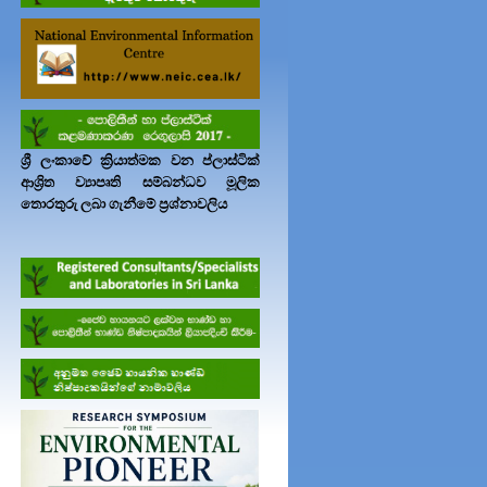
ශ්‍රී ලංකාවේ ක්‍රියාත්මක වන ප්ලාස්ටික්
ආශ්‍රිත ව්‍යාපෘති සම්බන්ධව මූලික
තොරතුරු ලබා ගැනීමේ ප්‍රශ්නාවලිය