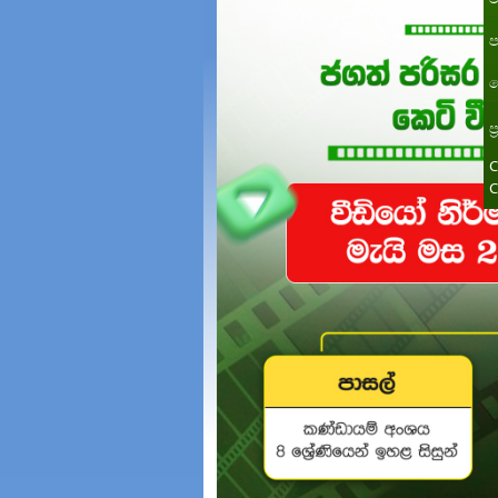
ප
ත
ප
C
C