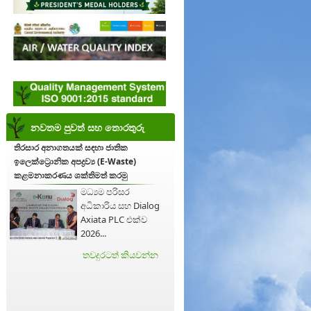
නවතම පුවත් සහ තොරතුරු
තිරසාර අනාගතයක් සඳහා ජාතික
ඉලෙක්ට්‍රොනික අපද්‍රව්‍ය (E-Waste)
කළමනාකරණය ශක්තිමත් කරමු
මධ්‍යම පරිසර
අධිකාරිය සහ Dialog
Axiata PLC එක්ව
2026...
තවදුරටත් කියවන්න